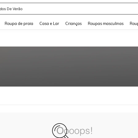
idos De Verão
and down arrow keys to navigate search Buscas recentes and Pesquisar e Encontr
Roupa de praia
Casa e Lar
Crianças
Roupas masculinas
Roup