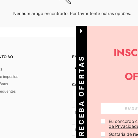
Nenhum artigo encontrado. Por favor tente outras opções.
NTO AO
ENCONTRE-NOS EM
R
E
C
E
B
A
O
E
R
T
A
S
D
I
Á
os
e impostos
bônus
CADASTRE-SE PARA RECEBER NOTÍ
F
R
requentes
PT + 351
Eu concordo c
de Privacidad
PT + 351
Gostaria de re