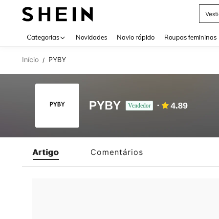
Vest
Use up 
Categorias
Novidades
Navio rápido
Roupas femininas
Início
PYBY
/
PYBY
4.89
Vendedor
Artigo
Comentários