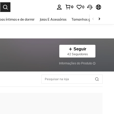
0
0
ar. Press Enter to select.
as íntimas e de dormir
Joias E Acessórios
Tamanhos grandes
Sapa
Seguir
42 Seguidores
Informações do Produto