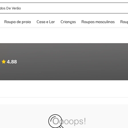
idos De Verão
and down arrow keys to navigate search Buscas recentes and Pesquisar e Encontr
Roupa de praia
Casa e Lar
Crianças
Roupas masculinas
Roup
4.88