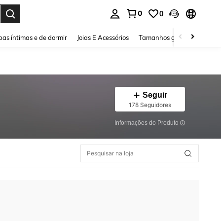
0
0
ar. Press Enter to select.
as íntimas e de dormir
Joias E Acessórios
Tamanhos grandes
Sapa
Seguir
178 Seguidores
Informações do Produto