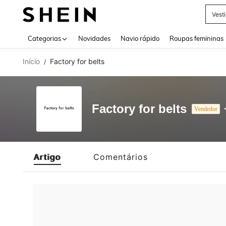
Vest
Use up 
Categorias
Novidades
Navio rápido
Roupas femininas
Início
Factory for belts
/
Factory for belts
Vendedor
Artigo
Comentários