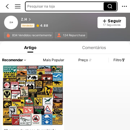
Pesquisar na loja
Z.H
Seguir
17 Seguidores
4.88
Vendedor
Informações do Produto: Divulgação de Preço, Vendas e Detalhes de Stock.
834 Vendidos recentemente
124 Repurchase
Artigo
Comentários
Recomendar
Mais Popular
Preço
Filtro