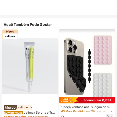
Você Também Pode Gostar
Economizar 0,03€
1 peça Ventosa anti-sucção de silic
celimax
one para telemóvel, 28 peças Vento
#3 Mais Vendido
em Ótimos produtos para dormir Artigos essenciais
celimax Séruns e Trat
EU Warehouse
sas de silicone (almofadas de sucç
amento Facial
#1 Mais Vendido
em Antienvelhecimento Séruns e Tratamento Facial