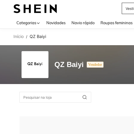
Vest
Use up 
Categorias
Novidades
Navio rápido
Roupas femininas
Início
QZ Baiyi
/
QZ Baiyi
Vendedor