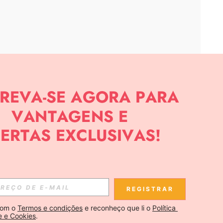
APP
CIAS SOBRE SHEIN.
Inscreva-se
REGISTRAR
Se inscrever
om o 
Termos e condições
 e reconheço que li o 
Política 
e e Cookies
.
Inscreva-se