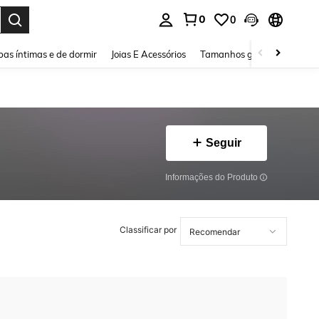
0
0
ar. Press Enter to select.
as íntimas e de dormir
Joias E Acessórios
Tamanhos grandes
Sapa
Seguir
Informações do Produto
Classificar por