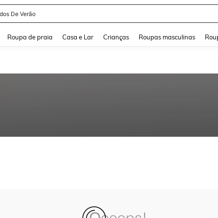
idos De Verão
and down arrow keys to navigate search Buscas recentes and Pesquisar e Encontr
Roupa de praia
Casa e Lar
Crianças
Roupas masculinas
Roup