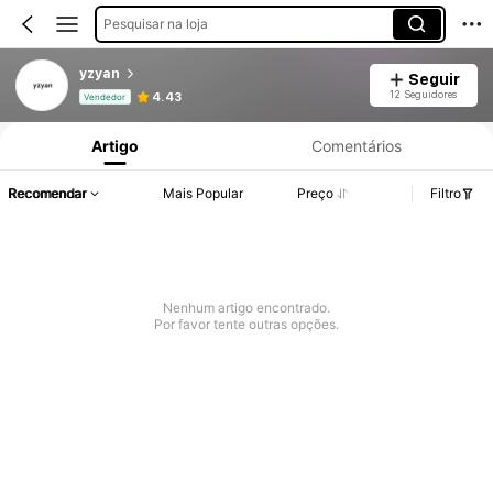
Pesquisar na loja
yzyan
Seguir
Informações do Produto: Divulgação de Preço, Vendas e Detalhes de Stock.
12 Seguidores
4.43
Vendedor
Artigo
Comentários
Recomendar
Mais Popular
Preço
Filtro
Nenhum artigo encontrado.
Por favor tente outras opções.