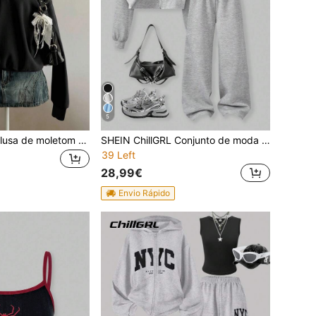
5
SHEIN ChillGRL Blusa de moletom com zíper para adolescentes com estampa de laço, blusa preta casual minimalista, confortável e versátil para o dia a dia.
SHEIN ChillGRL Conjunto de moda casual de 3 peças para meninas adolescentes, inclui jaqueta de lã com capuz de cor sólida, camisola e calças largas, adequado para uso diário, deslocamento e escola
39 Left
28,99€
Envio Rápido