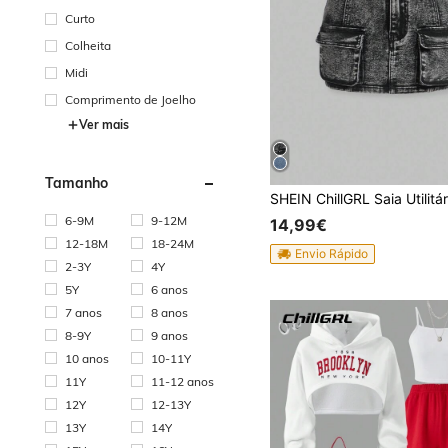
Curto
Colheita
Midi
Comprimento de Joelho
Ver mais
Tamanho
6-9M
9-12M
14,99€
12-18M
18-24M
Envio Rápido
2-3Y
4Y
5Y
6 anos
7 anos
8 anos
8-9Y
9 anos
10 anos
10-11Y
11Y
11-12 anos
12Y
12-13Y
13Y
14Y