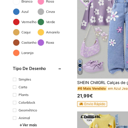
Branco
Rosa
Azul
Cinza
Vermelho
Verde
Caqui
Amarelo
Castanho
Roxa
Laranja
Tipo De Desenho
11
Simples
Carta
#6 Mais Vendido
Plants
21,99€
Colorblock
Envio Rápido
Geométrico
Animal
Ver mais