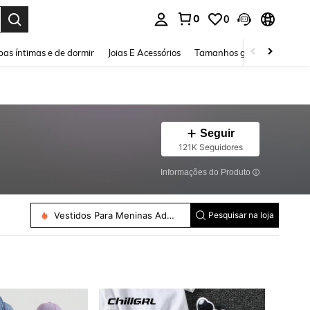
0
0
ar. Press Enter to select.
as íntimas e de dormir
Joias E Acessórios
Tamanhos grandes
Sapa
Seguir
121K Seguidores
Informações do Produto
Vestidos Para Meninas Adolescentes
Pesquisar na loja