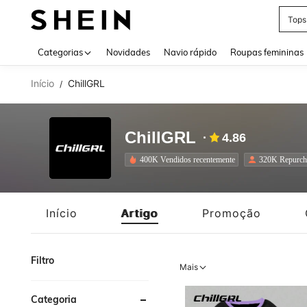
Tops
Use up 
Categorias
Novidades
Navio rápido
Roupas femininas
Início
ChillGRL
/
ChillGRL
4.86
400K Vendidos recentemente
320K Repurch
Início
Artigo
Promoção
Filtro
Mais
Categoria