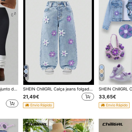
14
5
scentes, adequado para passeios no outono/inverno
SHEIN ChillGRL Calça jeans folgada para meninas, estilo anos 2000, oversized, com pernas largas, nova coleção 2025, estética moderna, lavagem com flocos de neve, efeito desgastado, bordada, flare, ideal para outono e inverno, todas as estações, azul claro, modelagem folgada com bordados brancos e roxos, estilo anos 90, infantil, Natal.
21,49€
33,65€
Envio Rápido
Envio Rápido