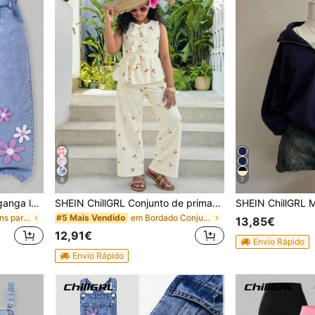
6
7
SHEIN ChillGRL Calças de ganga largas para menina, nova moda, com design de floco de neve, efeito lavado e desgastado, bordadas
SHEIN ChillGRL Conjunto de primavera/verão para meninas pré-adolescentes, estilo streetwear, com blusa listrada texturizada com estampa de cerejas, detalhe de laço e barra com babados, combinada com shorts pantalona com laço. Ideal para o dia a dia, deslocamentos, ocasiões casuais, férias, passeios com amigos e looks urbanos.
em Azul Jeans para meninas adolescentes
em Bordado Conjuntos para meninas adolescentes
#5 Mais Vendido
13,85€
12,91€
Envio Rápido
Envio Rápido