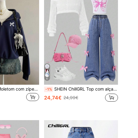
6
SHEIN ChillGRL Moletom com zíper para adolescentes com estampa de laço, moletom azul marinho confortável, ideal para outono/inverno.
SHEIN ChillGRL Top com alças e laço para meninas, 3 peças, com recorte nos ombros e calças largas com laço, adequado para passeios e viagens no início do outono
-1%
24,74€
24,99€