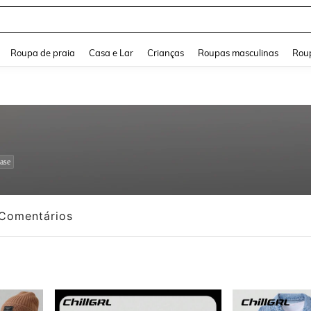
and down arrow keys to navigate search Buscas recentes and Pesquisar e Encontr
Roupa de praia
Casa e Lar
Crianças
Roupas masculinas
Roup
ase
Comentários