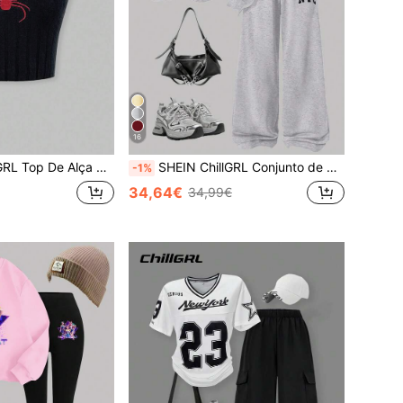
16
da Com Aranha Para Meninas Pré-adolescentes
SHEIN ChillGRL Conjunto de 3 peças: Jaqueta de manga comprida com capuz versátil para adolescentes, moletom com zíper e estampa de letras em tecido de malha + regata preta lisa de estilo simples + calça reta com elástico na cintura, look casual de outono para meninas.
-1%
34,64€
34,99€