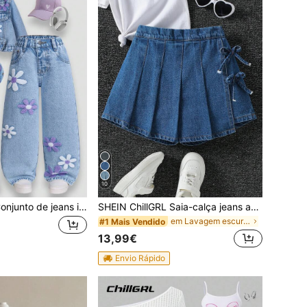
10
SHEIN ChillGRL Conjunto de jeans infantil feminino com jaqueta e calça jeans de pernas largas bordadas com flores (2 peças). Conjunto casual e estiloso para meninas, ideal para presente e para usar ao ar livre.
SHEIN ChillGRL Saia-calça jeans azul vintage casual para meninas pré-adolescentes com laço lateral e pregas, cós confortável e versátil. Novidade!
em Lavagem escura Jeans para meninas adolescentes
#1 Mais Vendido
13,99€
Envio Rápido