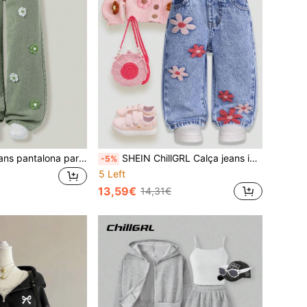
ChillGRL Calça jeans pantalona para pré-adolescentes, estilo vintage desgastado, ideal para um look casual e charmoso para faculdade ou férias. Jeans clássico branco lavado com detalhes florais em crochê feitos à mão, um toque delicado e divertido. Cós elástico e fechamento frontal com botões para maior praticidade.
SHEIN ChillGRL Calça jeans infantil feminina, modelo reto e folgado, com bordado floral, da coleção Outono/Inverno 2025. Confortável, com cintura média, lavagem vintage e na cor azul. Ideal para ocasiões casuais, streetwear, estilo retrô, uso diário, escola, deslocamentos, festas e Halloween.
-5%
5 Left
13,59€
14,31€