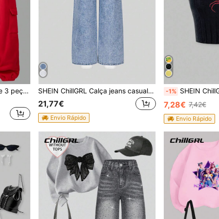
SHEIN ChillGRL Conjunto de 3 peças de moletom com estampa gráfica de lã para meninas pré-adolescentes, camisola e calças cargo, roupa confortável para mostrar estilo jovem, outono/inverno
SHEIN ChillGRL Calça jeans casual para meninas adolescentes, azul claro, estampa de borboleta, solta, perna larga, ajuste relaxado, confortável, versátil, escolar, casual, lavada
SHEIN ChillGRL Top De Alça Borda
-1%
21,77€
7,28€
7,42€
Envio Rápido
Envio Rápido