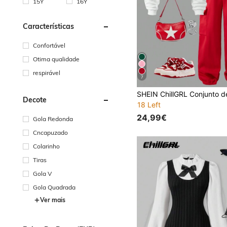
15Y
16Y
Características
Confortável
Otima qualidade
respirável
7
Decote
18 Left
24,99€
Gola Redonda
Cncapuzado
Colarinho
Tiras
Gola V
Gola Quadrada
Ver mais