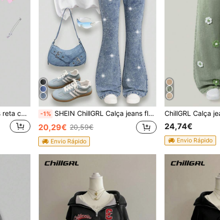
SHEIN ChillGRL Calça jeans reta com cintura elástica e bolsos planos, estilo streetwear Y2K para meninas pré-adolescentes. Ideal para o dia a dia, escola, faculdade e atividades escolares.
SHEIN ChillGRL Calça jeans flare azul lavada retrô de cintura alta para meninas, modelo infantil com elástico na barra e corte slim, ideal para passeios casuais e atividades ao ar livre.
-1%
24,74€
20,29€
20,59€
Envio Rápido
Envio Rápido