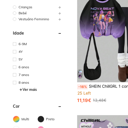
Crianças
Bebé
Vestuário Feminino
Idade
6-9M
4Y
5Y
6 anos
7 anos
8 anos
SHEIN ChillGRL 1 conjunto de moletom e leggings de manga comprida com estampa de letras e desenho animado casual K-POP para meninas pré-adole
-16%
Ver mais
25 Left
11,19€
13,48€
Cor
Multi
Preto