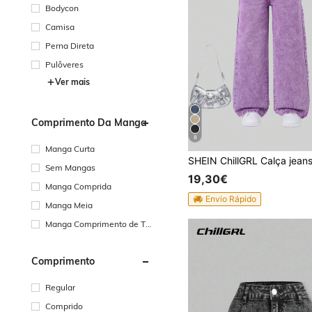
Bodycon
Camisa
Perna Direta
Pulôveres
Ver mais
Comprimento Da Manga
8
Manga Curta
Sem Mangas
19,30€
Manga Comprida
Envio Rápido
Manga Meia
Manga Comprimento de Tr
ês Quartos
Comprimento
Regular
Comprido