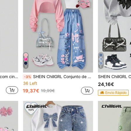
4
5
SHEIN ChillGRL Jeans reto com cintura elástica e design de coração de diamante casual chique para meninas, itens essenciais da moda diária para meninas
SHEIN ChillGRL Conjunto de 3 peças para rapariga tween Streecool, estilo casual street, calças soltas em ganga com estampado, top camisola cropped e blusa de malha com capuz de manga comprida
-3%
36 Left
24,16€
19,37€
19,99€
Envio Rápido