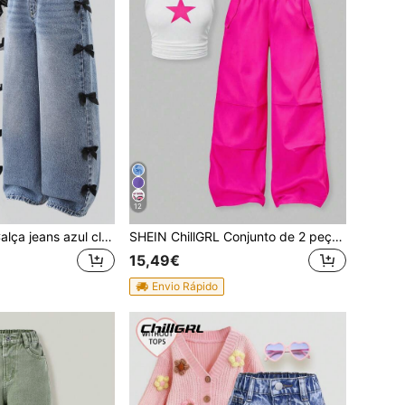
12
SHEIN ChillGRL Calça jeans azul clara, casual, com lavagem suave e lavagem Y2K, estilo streetwear, com detalhes desgastados e cintura assimétrica. Versátil e fácil de combinar para o dia a dia. Novidade da primavera/verão 2025. Com laço.
SHEIN ChillGRL Conjunto de 2 peças para meninas pré-adolescentes: regata com estampa de estrelas, cordão na cintura e calça cargo com blocos de cores. Look casual streetwear para primavera/verão e férias de verão.
15,49€
Envio Rápido