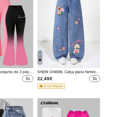
10
SHEIN ChillGRL Conjunto de 3 peças de calças flare skinny com degradê preto e rosa para meninas pré-adolescentes, peças versáteis para usar na primavera, verão e outono.
SHEIN ChillGRL Calça jeans feminina adolescente com estampa de capivara, corte reto, fofa e casual! Tecido jeans azul clássico e confortável, estampa de desenho animado, cintura alta com elástico e detalhe de corrente falsa, modelagem reta que valoriza as pernas. Ideal para o dia a dia, faculdade, viagens de fim de semana, volta às aulas, férias e muito mais. Um look estiloso e cheio de energia para todos os dias!
22,49€
Envio Rápido