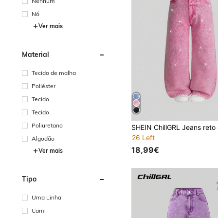
Nenhum
Nó
Ver mais
Material
Tecido de malha
Poliéster
Tecido
Tecido
Poliuretano
26 Left
Algodão
18,99€
Ver mais
Tipo
Uma Linha
Cami