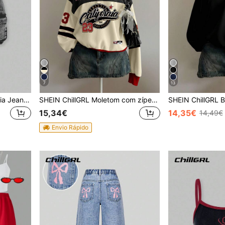
7
13
SHEIN ChillGRL Saia Utilitária Jeans Para Meninas Adolescentes Com Bolsos
SHEIN ChillGRL Moletom com zíper para adolescentes, moletom casual com estampa de letras em blocos de cores, pulôver confortável para o outono.
15,34€
14,35€
14,49€
Envio Rápido