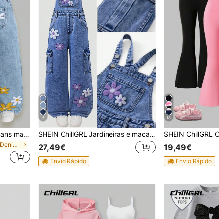
5
18
SHEIN ChillGRL Macacão jeans macio e confortável com estampa floral, de coração e grafite arco-íris para meninas. Conjunto infantil azul bebê com estampa de girassol para mãe e filha.
SHEIN ChillGRL Jardineiras e macacões jeans para meninas pré-adolescentes, estilo vintage retrô, com calça e macacão jeans estilosos para meninas, roupa casual para férias, jeans azul lavado com efeito desgastado, alças ajustáveis, perna reta, jeans de algodão confortável, adequado para primavera, verão e outono, roupa moderna para o dia a dia, escola, encontros e casa.
em Bordado Denim para meninas jovens
27,49€
19,49€
Envio Rápido
Envio Rápido