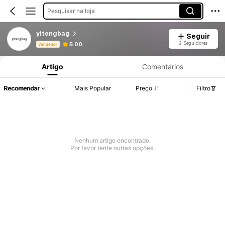
Pesquisar na loja
yitengbag
Seguir
Informações do Produto: Divulgação de Preço, Vendas e Detalhes de Stock.
2 Seguidores
5.00
Vendedor
Artigo
Comentários
Recomendar
Mais Popular
Preço
Filtro
Nenhum artigo encontrado.
Por favor tente outras opções.