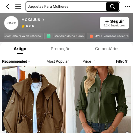
Jaquetas Para Mulheres
Jaquetas Leves Femininas
MOKAJUN
Seguir
9.2K Seguidores
4.84
Informações do Produto: Divulgação de Preço, Vendas e Detalhes de Stock.
entes com alta taxa de retorno
Estabelecido há 1 ano
42K+ Vendidos recente
Artigo
Promoção
Comentários
Recommended
Most Popular
Price
Filtro