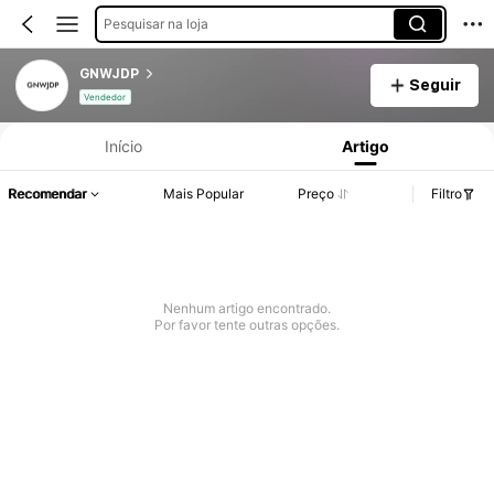
Pesquisar na loja
GNWJDP
Seguir
Informações do Produto: Divulgação de Preço, Vendas e Detalhes de Stock.
Vendedor
Início
Artigo
Recomendar
Mais Popular
Preço
Filtro
Nenhum artigo encontrado.
Por favor tente outras opções.