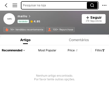
Pesquisar na loja
mailiu
Seguir
219 Seguidores
4.85
Vendedor
Informações do Produto: Divulgação de Preço, Vendas e Detalhes de Stock.
1K+ Vendidos recentemente
100+ Repurchase
Artigo
Comentários
Recommended
Most Popular
Price
Filtro
Nenhum artigo encontrado.
Por favor tente outras opções.