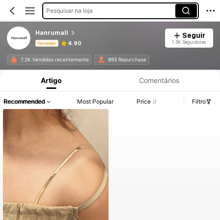
Pesquisar na loja
Hanrumall
Seguir
1.3K Seguidores
4.90
Vendedor
Informações do Produto: Divulgação de Preço, Vendas e Detalhes de Stock.
7.2K Vendidos recentemente
893 Repurchase
Artigo
Comentários
Recommended
Most Popular
Price
Filtro