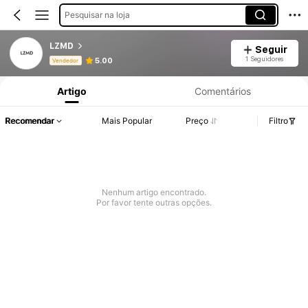
Pesquisar na loja
LZMD
Seguir
Informações do Produto: Divulgação de Preço, Vendas e Detalhes de Stock.
1 Seguidores
5.00
Vendedor
Artigo
Comentários
Recomendar
Mais Popular
Preço
Filtro
Nenhum artigo encontrado.
Por favor tente outras opções.