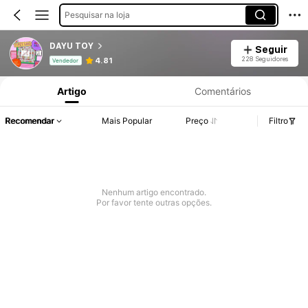
Pesquisar na loja
DAYU TOY
Seguir
Informações do Produto: Divulgação de Preço, Vendas e Detalhes de Stock.
228 Seguidores
4.81
Vendedor
Artigo
Comentários
Recomendar
Mais Popular
Preço
Filtro
Nenhum artigo encontrado.
Por favor tente outras opções.