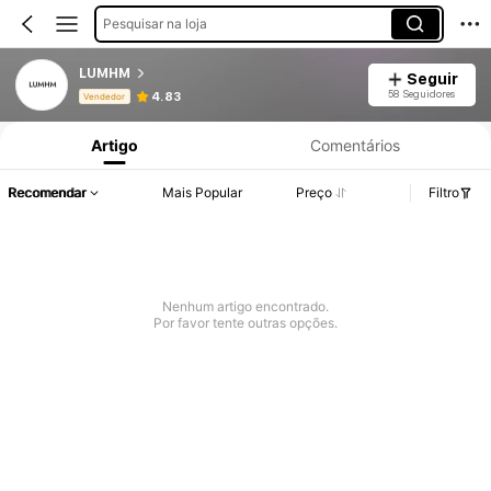
Pesquisar na loja
LUMHM
Seguir
Informações do Produto: Divulgação de Preço, Vendas e Detalhes de Stock.
58 Seguidores
4.83
Vendedor
Artigo
Comentários
Recomendar
Mais Popular
Preço
Filtro
Nenhum artigo encontrado.
Por favor tente outras opções.