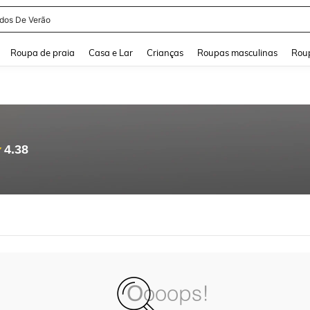
idos De Verão
and down arrow keys to navigate search Buscas recentes and Pesquisar e Encontr
Roupa de praia
Casa e Lar
Crianças
Roupas masculinas
Roup
4.38