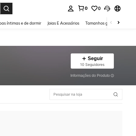
0
0
ar. Press Enter to select.
as íntimas e de dormir
Joias E Acessórios
Tamanhos grandes
Sapa
Seguir
10 Seguidores
Informações do Produto