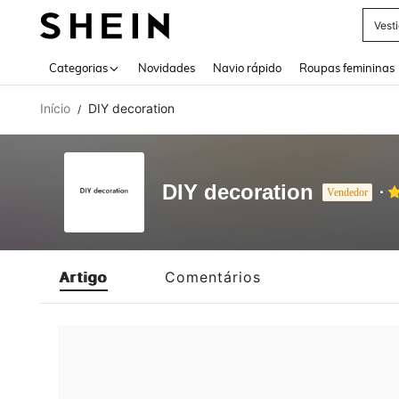
Vest
Use up 
Categorias
Novidades
Navio rápido
Roupas femininas
Início
DIY decoration
/
DIY decoration
Vendedor
Artigo
Comentários