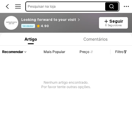
Pesquisar na loja
Looking forward to your visit
Seguir
Informações do Produto: Divulgação de Preço, Vendas e Detalhes de Stock.
6 Seguidores
4.90
Vendedor
Artigo
Comentários
Recomendar
Mais Popular
Preço
Filtro
Nenhum artigo encontrado.
Por favor tente outras opções.