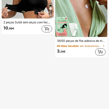
16
2 peças Sutiã sem alças com fecho frontal, tira de silicone antiderrapante melhorada, copo fino e macio, lingerie feminina push-up sem aros, preto e bege, casamento
10
,99€
36/50 peças de fita adesiva de moda dupla face, fita dupla face transparente para mulher, fita invisível sem marcas para realce do peito, cola forte para roupa anti-queda, autocolantes fixadores, volta às aulas, prevenção de exposição, presentes de viagem/casamento/professor para Halloween
#6 Mais Vendido
em Acessórios antiderrapantes para roupa
3
,29€