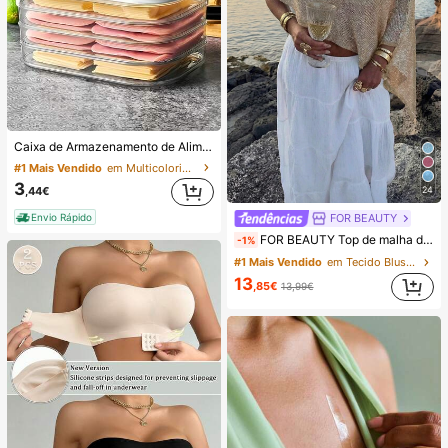
Caixa de Armazenamento de Alimentos para Frigorífico Empilhável de Três Camadas com Tampa, Adequada para Conservar Carne. Adequada para Armazenar Frios, Chouriços de Salame, Carne Cozida e Alimentos Pré-Preparados. Pode Ser Utilizada para Refrigeração e Congelação de Alimentos.
#1 Mais Vendido
em Multicolorido Caixas de armazenamento de gelade
3
24
,44€
Envio Rápido
FOR BEAUTY
FOR BEAUTY Top de malha de verão para mulher, estilo casual, xale solto liso dourado, estilo boémio, adequado para praia e férias, roupa de resort
-1%
#1 Mais Vendido
em Tecido Blusas de uso diário que não irritam a p
13
,85€
13,99€