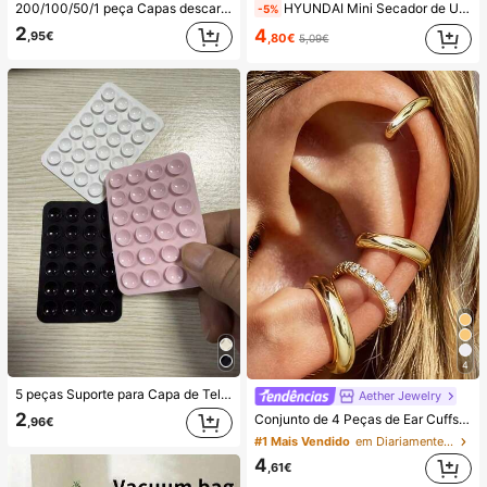
200/100/50/1 peça Capas descartáveis de película aderente para alimentos, capas descartáveis para chuveiro, sacos retráteis descartáveis multiusos, capas descartáveis para sapatos, película aderente de cozinha reforçada, capas de preservação de alimentos para frigorífico doméstico, capas elásticas extensíveis, uso diário
HYUNDAI Mini Secador de Unhas Portátil Recarregável, Lâmpada de Unhas Manual UV/LED, Luz de Secagem de Unhas com Ecrã Digital, Secagem Rápida, Adequado para Saídas Diárias, Artigos de Cuidados de Unhas para Mulheres
-5%
2
4
,95€
,80€
5,09€
4
5 peças Suporte para Capa de Telemóvel com Ventosa de Silicone, Suporte de Ventosa para Telemóvel, Suporte Adesivo para Telemóvel, Suporte Adesivo para Telemóvel (Antes de utilizar, limpe cuidadosamente a superfície para garantir que está limpa e plana. Aguarde 30 minutos após colar para utilizar), Essencial
Aether Jewelry
2
Conjunto de 4 Peças de Ear Cuffs Minimalistas com Zircónia Cúbica - Podem Ser Sobrepostos, Sem Necessidade de Perfuração, Adequados para Uso Diário no Escritório (Conjunto de 4 Peças, Não 4 Pares), Presente para Ela
,96€
#1 Mais Vendido
em Diariamente Brincos Femininos
4
,61€