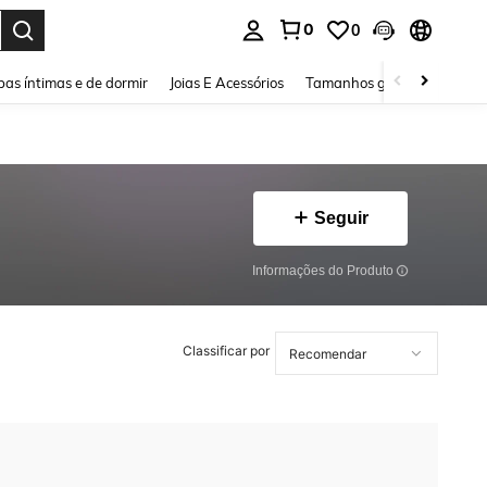
0
0
ar. Press Enter to select.
as íntimas e de dormir
Joias E Acessórios
Tamanhos grandes
Sapa
Seguir
Informações do Produto
Classificar por