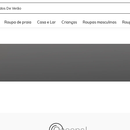
idos De Verão
and down arrow keys to navigate search Buscas recentes and Pesquisar e Encontr
Roupa de praia
Casa e Lar
Crianças
Roupas masculinas
Roup