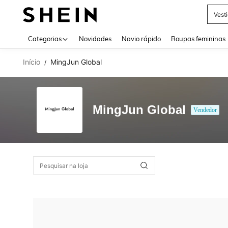
Vest
Use up 
Categorias
Novidades
Navio rápido
Roupas femininas
Início
MingJun Global
/
MingJun Global
Vendedor