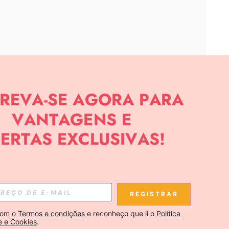
APP
CIAS SOBRE SHEIN.
Inscreva-se
REGISTRAR
Se inscrever
om o 
Termos e condições
 e reconheço que li o 
Política 
e e Cookies
.
Inscreva-se