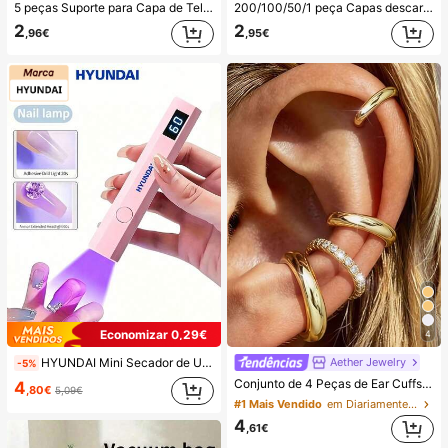
5 peças Suporte para Capa de Telemóvel com Ventosa de Silicone, Suporte de Ventosa para Telemóvel, Suporte Adesivo para Telemóvel, Suporte Adesivo para Telemóvel (Antes de utilizar, limpe cuidadosamente a superfície para garantir que está limpa e plana. Aguarde 30 minutos após colar para utilizar), Essencial
200/100/50/1 peça Capas descartáveis de película aderente para alimentos, capas descartáveis para chuveiro, sacos retráteis descartáveis multiusos, capas descartáveis para sapatos, película aderente de cozinha reforçada, capas de preservação de alimentos para frigorífico doméstico, capas elásticas extensíveis, uso diário
2
2
,96€
,95€
Economizar 0,29€
4
Aether Jewelry
HYUNDAI Mini Secador de Unhas Portátil Recarregável, Lâmpada de Unhas Manual UV/LED, Luz de Secagem de Unhas com Ecrã Digital, Secagem Rápida, Adequado para Saídas Diárias, Artigos de Cuidados de Unhas para Mulheres
-5%
Conjunto de 4 Peças de Ear Cuffs Minimalistas com Zircónia Cúbica - Podem Ser Sobrepostos, Sem Necessidade de Perfuração, Adequados para Uso Diário no Escritório (Conjunto de 4 Peças, Não 4 Pares), Presente para Ela
4
,80€
5,09€
#1 Mais Vendido
em Diariamente Brincos Femininos
4
,61€