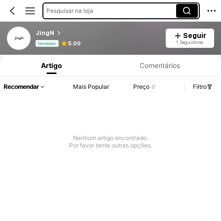
Pesquisar na loja
JingN
Seguir
Informações do Produto: Divulgação de Preço, Vendas e Detalhes de Stock.
1 Seguidores
5.00
Vendedor
Artigo
Comentários
Recomendar
Mais Popular
Preço
Filtro
Nenhum artigo encontrado.
Por favor tente outras opções.