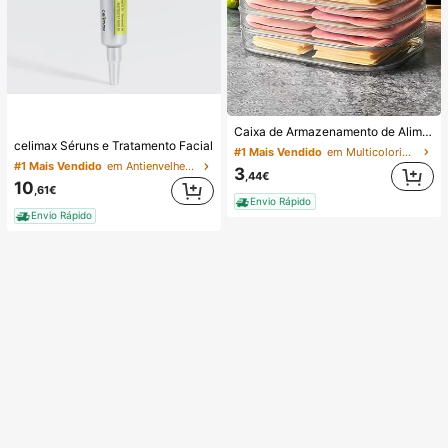
Caixa de Armazenamento de Alimentos para Frigorífico Empilhável de Três Camadas com Tampa, Adequada para Conservar Carne. Adequada para Armazenar Frios, Chouriços de Salame, Carne Cozida e Alimentos Pré-Preparados. Pode Ser Utilizada para Refrigeração e Congelação de Alimentos.
celimax Séruns e Tratamento Facial
#1 Mais Vendido
em Multicolorido Caixas de armazenamento de gelade
#1 Mais Vendido
em Antienvelhecimento Séruns e Tratamento Facial
3
,44€
10
,61€
Envio Rápido
Envio Rápido