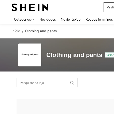
Vest
Use up 
Categorias
Novidades
Navio rápido
Roupas femininas
Início
Clothing and pants
/
Clothing and pants
Vende