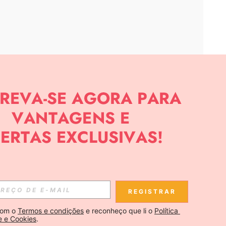
APP
CIAS SOBRE SHEIN.
Inscreva-se
REGISTRAR
Se inscrever
om o 
Termos e condições
 e reconheço que li o 
Política 
e e Cookies
.
Inscreva-se