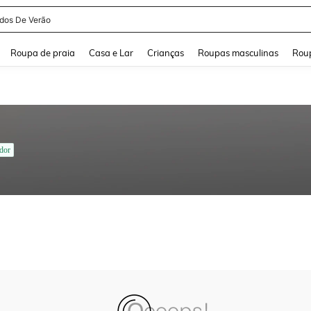
idos De Verão
and down arrow keys to navigate search Buscas recentes and Pesquisar e Encontr
Roupa de praia
Casa e Lar
Crianças
Roupas masculinas
Roup
dor