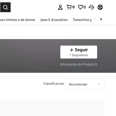
0
0
ar. Press Enter to select.
as íntimas e de dormir
Joias E Acessórios
Tamanhos grandes
Sapa
Seguir
1 Seguidores
Informações do Produto
Classificar por