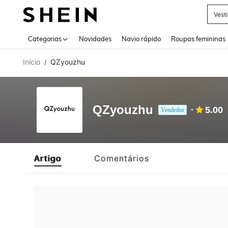
Vest
Use up 
Categorias
Novidades
Navio rápido
Roupas femininas
Início
QZyouzhu
/
QZyouzhu
5.00
Vendedor
Artigo
Comentários