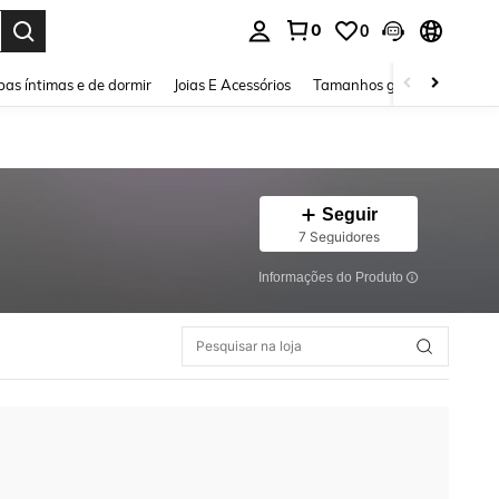
0
0
ar. Press Enter to select.
as íntimas e de dormir
Joias E Acessórios
Tamanhos grandes
Sapa
Seguir
7 Seguidores
Informações do Produto