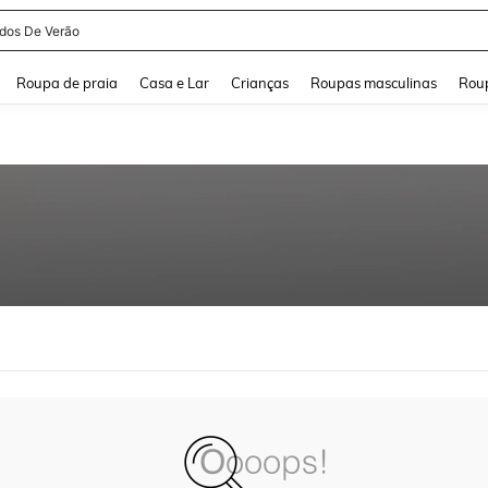
idos De Verão
and down arrow keys to navigate search Buscas recentes and Pesquisar e Encontr
Roupa de praia
Casa e Lar
Crianças
Roupas masculinas
Roup