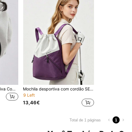
SEYATULLH Mochila Esportiva Com Fechamento Em Zíper E Cordão, Bolso De Malha, Grande Capacidade, Separação Úmida E Seca, Para Basquete, Yoga, Fitness E Atividades Ao Ar Livre, Bolsa De Ginástica, Bolsa De Esportes Para Treino, Bolsa De Fitness Para Homens, Mulheres, Meninas, Meninos, Acessórios De Ginástica
Mochila desportiva com cordão SEYATULLH, leve e impermeável, com bolsos com fecho, para ginásio, viagens e uso diário
9 Left
13,46€
1
Total de 1 páginas