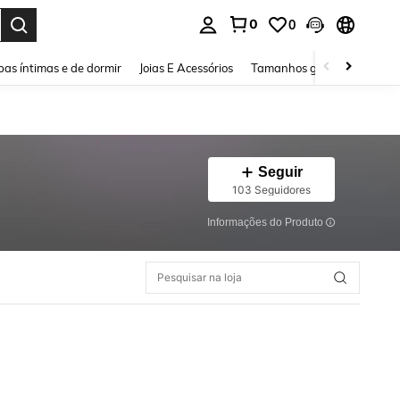
0
0
ar. Press Enter to select.
as íntimas e de dormir
Joias E Acessórios
Tamanhos grandes
Sapa
Seguir
103 Seguidores
Informações do Produto