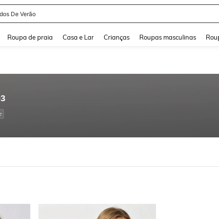
idos De Verão
and down arrow keys to navigate search Buscas recentes and Pesquisar e Encontr
Roupa de praia
Casa e Lar
Crianças
Roupas masculinas
Roup
93
e