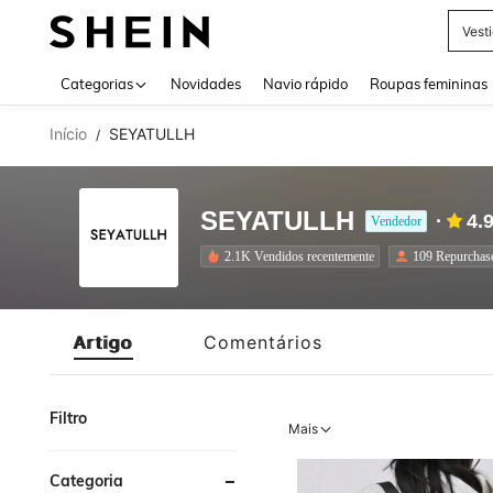
Vest
Use up 
Categorias
Novidades
Navio rápido
Roupas femininas
Início
SEYATULLH
/
SEYATULLH
4.
Vendedor
2.1K Vendidos recentemente
109 Repurchas
Artigo
Comentários
Filtro
Mais
Categoria