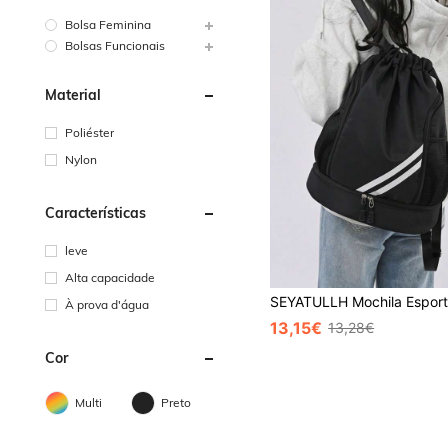
Bolsa Feminina
Bolsas Funcionais
Material
Poliéster
Nylon
Características
leve
Alta capacidade
À prova d'água
13,15€
13,28€
Cor
Multi
Preto