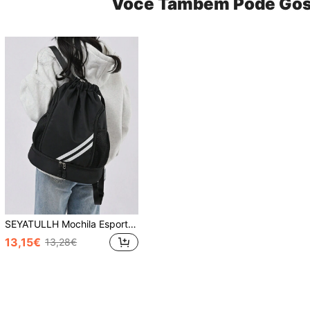
Você Também Pode Gos
SEYATULLH Mochila Esportiva Com Fechamento Em Zíper E Cordão, Bolso De Malha, Grande Capacidade, Separação Úmida E Seca, Para Basquete, Yoga, Fitness E Atividades Ao Ar Livre, Bolsa De Ginástica, Bolsa De Esportes Para Treino, Bolsa De Fitness Para Homens, Mulheres, Meninas, Meninos, Acessórios De Ginástica
13,15€
13,28€