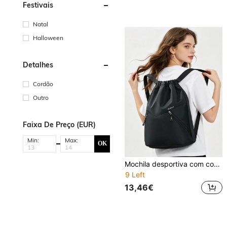
Festivais
Natal
Halloween
Detalhes
Cordão
Outro
Faixa De Preço (EUR)
Min:
Max:
OK
Mochila desportiva com cordão SEYATULLH, leve e impermeável, com bolsos com fecho, para ginásio, viagens e uso diário
9 Left
13,46€