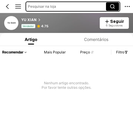
Pesquisar na loja
YU XIAN
Seguir
Informações do Produto: Divulgação de Preço, Vendas e Detalhes de Stock.
6 Seguidores
4.75
Vendedor
Artigo
Comentários
Recomendar
Mais Popular
Preço
Filtro
Nenhum artigo encontrado.
Por favor tente outras opções.