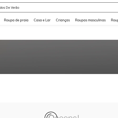
idos De Verão
and down arrow keys to navigate search Buscas recentes and Pesquisar e Encontr
Roupa de praia
Casa e Lar
Crianças
Roupas masculinas
Roup