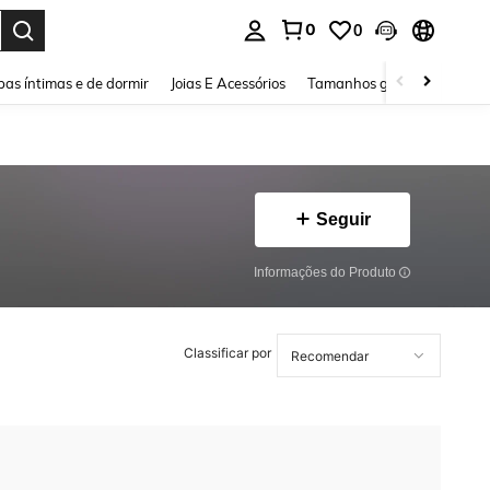
0
0
ar. Press Enter to select.
as íntimas e de dormir
Joias E Acessórios
Tamanhos grandes
Sapa
Seguir
Informações do Produto
Classificar por