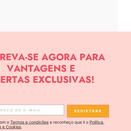
APP
CIAS SOBRE SHEIN.
Inscreva-se
REGISTRAR
Se inscrever
om o 
Termos e condições
 e reconheço que li o 
Política 
e e Cookies
.
Inscreva-se