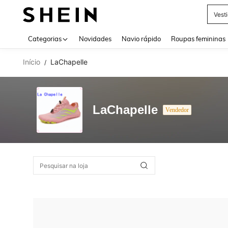
Vest
Use up 
Categorias
Novidades
Navio rápido
Roupas femininas
Início
LaChapelle
/
LaChapelle
Vendedor