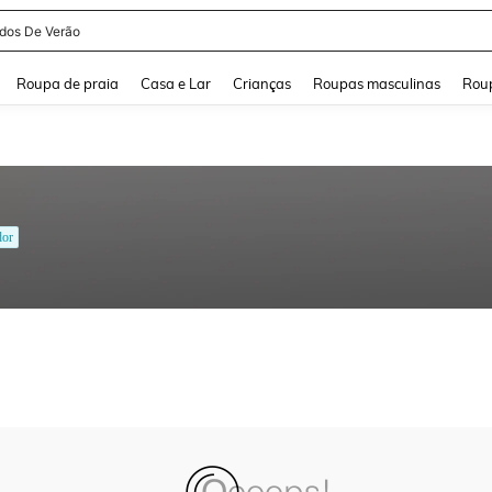
idos De Verão
and down arrow keys to navigate search Buscas recentes and Pesquisar e Encontr
Roupa de praia
Casa e Lar
Crianças
Roupas masculinas
Roup
dor