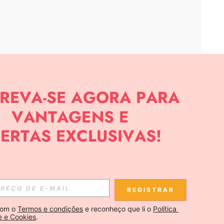
APP
CIAS SOBRE SHEIN.
Inscreva-se
REGISTRAR
Se inscrever
om o 
Termos e condições
 e reconheço que li o 
Política 
e e Cookies
.
Inscreva-se