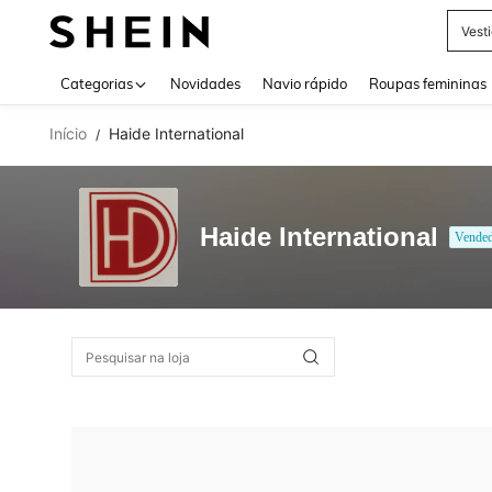
Vest
Use up 
Categorias
Novidades
Navio rápido
Roupas femininas
Início
Haide International
/
Haide International
Vende