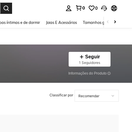
0
0
ar. Press Enter to select.
as íntimas e de dormir
Joias E Acessórios
Tamanhos grandes
Sapa
Seguir
1 Seguidores
Informações do Produto
Classificar por