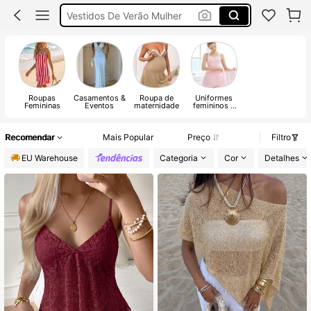
Vestidos Para Casamento Convidada
Tops
Vestidos De Cerimonia
Roupas
Casamentos &
Roupa de
Uniformes
Femininas
Eventos
maternidade
femininos e
roupas
especiais
Recomendar
Mais Popular
Preço
Filtro
EU Warehouse
Categoria
Cor
Detalhes