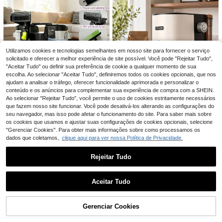
de Aspirador | Construção, Suprime
ntos para Higiene de Animais de Est
imação
Utilizamos cookies e tecnologias semelhantes em nosso site para fornecer o serviço
solicitado e oferecer a melhor experiência de site possível. Você pode "Rejeitar Tudo",
"Aceitar Tudo" ou definir sua preferência de cookie a qualquer momento de sua
escolha. Ao selecionar "Aceitar Tudo", definiremos todos os cookies opcionais, que nos
ajudam a analisar o tráfego, oferecer funcionalidade aprimorada e personalizar o
conteúdo e os anúncios para complementar sua experiência de compra com a SHEIN.
Aspirador de pó portátil multifuncio
Ao selecionar "Rejeitar Tudo", você permite o uso de cookies estritamente necessários
nal para limpeza de carpetes e tape
5 Left
que fazem nosso site funcionar. Você pode desativá-los alterando as configurações do
tes macios, modelo atualizado de 2
164
seu navegador, mas isso pode afetar o funcionamento do site. Para saber mais sobre
026. Ideal para animais de estimaç
,71€
Máquina de Espresso Semiautomáti
os cookies que usamos e ajustar suas configurações de cookies opcionais, selecione
ão, carros e detalhamento automoti
ca Italiana para Uso Doméstico, Pe
10 Left
vo, limpeza de escritórios e copas.
"Gerenciar Cookies". Para obter mais informações sobre como processamos os
quena Máquina de Espresso com B
Acompanha diversos acessórios e s
dados que coletamos,
clique aqui para ver nossa Política de Privacidade.
181
omba de Alta Pressão de 15 Bar e E
,54€
oluções. Plugue padrão europeu A
spumador de Leite a Vapor, Reserva
C 220-240V. Potência: 500W.
tório de Água Removível de 1000ml
Rejeitar Tudo
Aceitar Tudo
Gerenciar Cookies