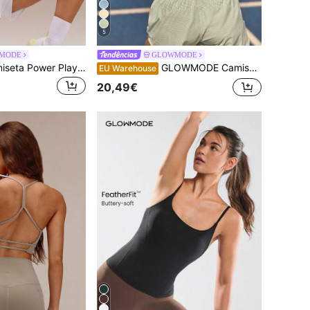
5
MODE
GLOWMODE
GLOWMODE Camiseta Power Play Quick-Dry Fitted para Academia
GLOWMODE Camiseta Chase Your Pace, ultraleve, de secagem rápida, com bainha curva, comprimento na cintura e detalhes refletivos. Modelagem regular. Gola redonda. Ideal para corrida, treino, tênis e atividades diárias.
EU Warehouse
20,49€