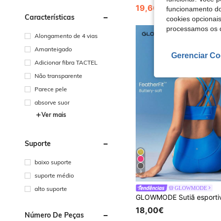
19,60€
24,49€
funcionamento do
Características
cookies opcionai
processamos os 
Alongamento de 4 vias
Amanteigado
Gerenciar Co
Adicionar fibra TACTEL
Não transparente
Parece pele
absorve suor
Ver mais
Suporte
baixo suporte
9
suporte médio
GLOWMODE
alto suporte
18,00€
Número De Peças