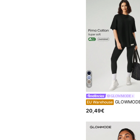
16
GLOWMODE
GLOWMODE Camiseta Pima Cotton Unissex Manga Curta Gola
EU Warehouse
20,49€