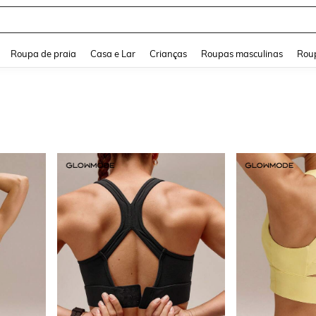
and down arrow keys to navigate search Buscas recentes and Pesquisar e Encontr
Roupa de praia
Casa e Lar
Crianças
Roupas masculinas
Roup