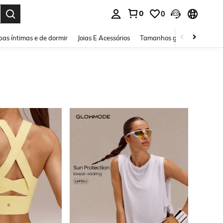
0
0
ar. Press Enter to select.
as íntimas e de dormir
Joias E Acessórios
Tamanhos grandes
Sapa