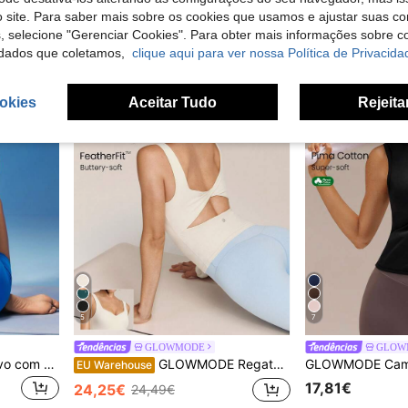
24,49€
27,22€
27,49€
 site. Para saber mais sobre os cookies que usamos e ajustar suas co
s, selecione "Gerenciar Cookies". Para obter mais informações sobre 
dados que coletamos,
clique aqui para ver nossa Política de Privacida
okies
Aceitar Tudo
Rejeita
5
7
GLOWMODE
GLOW
GLOWMODE Sutiã esportivo com alça cruzada FeatherFit™
GLOWMODE Regata longa FeatherFit™ Soft Win, macia como manteiga, com decote coração, costas abertas torcidas e bojos removíveis. Ideal para uso diário em estúdios de ioga.
EU Warehouse
17,81€
24,25€
24,49€