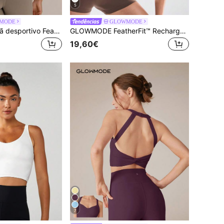
5
MODE
GLOWMODE
GLOWMODE Sutiã desportivo FeatherFit™ Strap Me In com tiras, costas abertas, corte longo, copas removíveis, baixo impacto, para ioga, pilates, estúdio, uso diário e casual
GLOWMODE FeatherFit™ Recharge Slim Fit Decote Baixo Alças Ajustáveis Copos Removíveis Comprimento até à Cintura Top Desportivo Yoga Pilates Primavera
19,60€
7