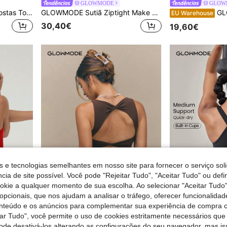
GLOWMODE
GLOW
GLOWMODE Regata De Costas Torcidas Featherfit™ Knot Going Anywhere Sem Costas
GLOWMODE Sutiã Ziptight Make An Impact com bojo de espuma de secagem rápida e zíper frontal em malha, sutiã esportivo de alto impacto para corrida, treino de academia e atividades físicas
GLOWMODE Regata c
EU Warehouse
30,40€
19,60€
s e tecnologias semelhantes em nosso site para fornecer o serviço soli
cia de site possível. Você pode "Rejeitar Tudo", "Aceitar Tudo" ou defi
ookie a qualquer momento de sua escolha. Ao selecionar "Aceitar Tudo"
opcionais, que nos ajudam a analisar o tráfego, oferecer funcionalida
6
onteúdo e os anúncios para complementar sua experiência de compra
GLOWMODE
GLOW
tar Tudo", você permite o uso de cookies estritamente necessários que
o para Yoga Diário
GLOWMODE Top cropped FeatherFit™ Active Ambition, macio como manteiga, com decote quadrado, costas abertas torcidas e bojos removíveis. Ideal para yoga, prática de ioga e uso diário.
GLOWMODE Sutiã espor
EU Warehouse
pode desativá-los alterando as configurações do seu navegador, mas is