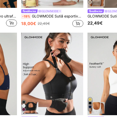
18
GLOWMODE
GLOW
GLOWMODE Sutiã esportivo ultrafino, macio, sem costuras, com textura canelada, costas abertas, alças grossas e bojo removível. Ideal para treinos de impacto médio na academia e para atividades físicas.
GLOWMODE Sutiã esportivo com alças FeatherFit™, regata vermelha, ioga de baixo impacto, diário
-19%
22,49€
18,00€
22,49€
19