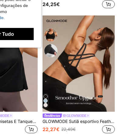
24,25€
nfigurações de
como
de.
r Tudo
MODE
GLOWMODE
GLOWMODE Camisetas E Tanques Esportivos Para Mulheres
GLOWMODE Sutiã esportivo FeatherFit™ com costas cruzadas, decote redondo e bojos removíveis. Ideal para yoga, pilates, uso diário e atividades casuais. Baixo impacto.
22,27€
22,49€