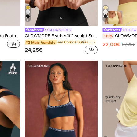
5
7
GLOWMODE
GLOW
GLOWMODE Sutiã esportivo FeatherFit™-Sculpt com bojo embutido, decote em V, costas abertas e ajuste perfeito para corrida, caminhada, treino e academia.
GLOWMODE Featherfit™-sculpt Sutiã Esportivo De Racerback Com Decote Em V Média Sustentação
GLOWMODE Sutiã esportivo FeatherFit™-Sculpt com cobertura total, suporte lat
-19%
em Corrida Sutiãs desportivos femininos
#2 Mais Vendido
22,00€
27,22€
24,25€