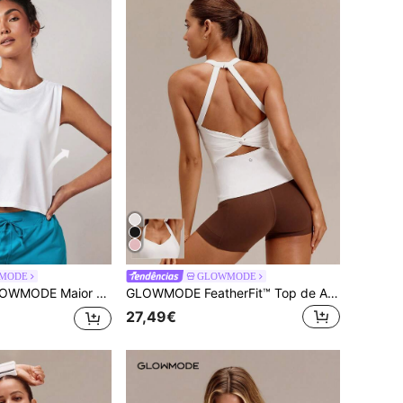
MODE
GLOWMODE
DE Maior Camiseta Flex Secagem Rápida
GLOWMODE FeatherFit™ Top de Alça Ajustável sem Costas com Torção nas Costas, Baixo Impacto, para Ioga, Pilates e Uso Diário, com Copos Removíveis
27,49€