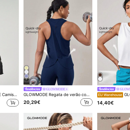
7
GLOWMODE
GLOW
 Redonda Oversized Casual Diária
GLOWMODE Regata de verão com costas nadador e malha para treino, roupa de academia, impacto médio, corrida, treino, secagem rápida, absorção de umidade, sensação de frescor
GLOWMO
EU Warehouse
20,29€
14,40€