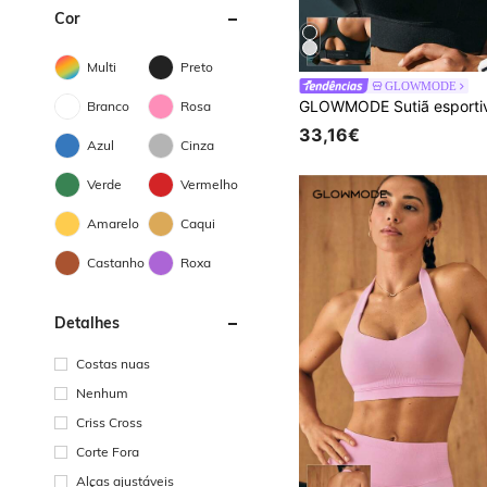
Cor
Multi
Preto
GLOWMODE
Branco
Rosa
33,16€
Azul
Cinza
Verde
Vermelho
Amarelo
Caqui
Castanho
Roxa
Detalhes
Costas nuas
Nenhum
Criss Cross
Corte Fora
Alças ajustáveis