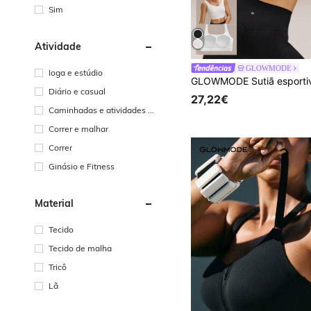
vível
Sim
Atividade
GLOWMODE
Ioga e estúdio
Diário e casual
27,22€
Caminhadas e atividades a
o ar livre
Correr e malhar
Correr
Ginásio e Fitness
Material
Tecido
Tecido de malha
Tricô
Lã