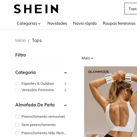
Tops
Use up 
Categorias
Novidades
Navio rápido
Roupas femininas
Início
Tops
/
Filtro
Mais
Categoria
Esportes & Outdoor
Vestuário Feminino
Almofada De Peito
Preenchimento removível
Sem preenchimento
Preenchimento Não Remo