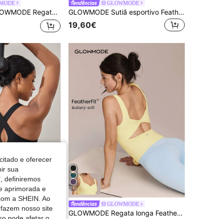
MODE
GLOWMODE
urta FeatherFit™ com costas em U para ioga de baixo impacto, uso diário, outono e inverno
GLOWMODE Sutiã esportivo FeatherFit™ See You Around com decote halter e costas abertas, suporte leve e ideal para ioga de baixo impacto.
19,60€
citado e oferecer
nir sua
, definiremos
de aprimorada e
5
 com a SHEIN. Ao
MODE
GLOWMODE
 fazem nosso site
tivo de gola quadrada, impacto médio, corrida, academia, treinamento, diário, secagem rápida, absorção de umidade
GLOWMODE Regata longa FeatherFit™ Soft Win, macia como manteiga, com decote coração, costas abertas torcidas e bojos removíveis. Ideal para yoga, pilates e uso diário. Confortável e de baixo impacto.
so pode afetar o