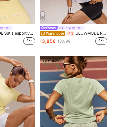
MODE
GLOWMODE
eral, alças largas cruzadas e leve sustentação para ioga e uso diário. Ideal para atividades de baixo impacto.
GLOWMODE Regata de corrida Sunny Sprints, corte regular, comprimento na cintura, proteção solar, sem costuras e com laterais torcidas. Ideal para corrida, treino, academia e atividades físicas.
EU Warehouse
-1%
13,85€
13,99€