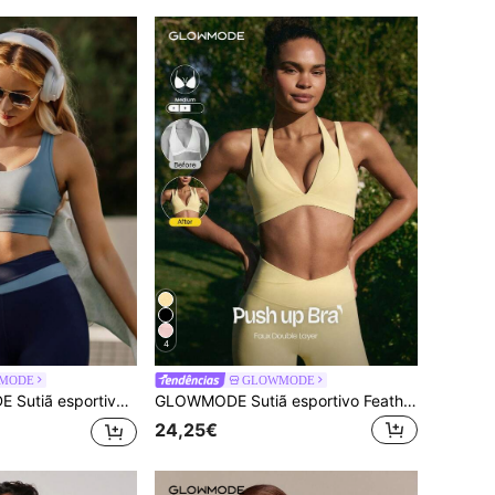
4
MODE
GLOWMODE
ulpt de médio impacto para treino diário, academia, outono e inverno
GLOWMODE Sutiã esportivo FeatherFit™-Sculpt Double Glow, macio como manteiga, elástico, compressivo, com bojos removíveis, efeito push-up, alças ajustáveis no pescoço, estilo 2 em 1, ideal para treinos de impacto médio, corrida e academia.
24,25€