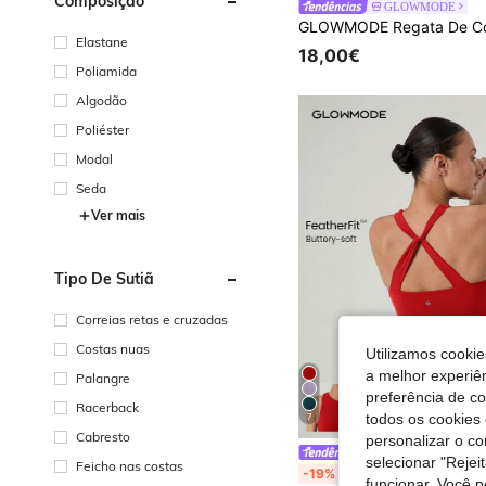
Composição
GLOWMODE
Elastane
18,00€
Poliamida
Algodão
Poliéster
Modal
Seda
Ver mais
Tipo De Sutiã
Correias retas e cruzadas
Costas nuas
Utilizamos cookie
a melhor experiên
Palangre
preferência de c
Racerback
todos os cookies 
7
Cabresto
personalizar o c
GLOWMODE
selecionar "Rejei
Feicho nas costas
GLOWMODE Sutiã Regata Intertwine de Baixo Impact
-19%
funcionar. Você 