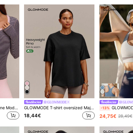
GLOWMODE
GLOW
GLOWMODE Top SoftSerene Modal Effortless Glow às riscas, manga comprida, gola redonda, com aberturas para polegar e logótipo em silicone nas costas, casual para o dia a dia, verão
GLOWMODE T-shirt oversized Major Glow em algodão premium pesado, corte relaxado, casual para o dia a dia, roupa de verão
GLOWMODE Sutiã esportivo bicolor FeatherFit™-Sc
-13%
18,44€
24,75€
28,49€