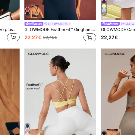
7
GLOWMODE
GLOW
GLOWMODE Sutiã esportivo plus size OptiDry Gym Crusher com compressão, secagem rápida, bojo embutido e zíper frontal. Ideal para treinos de impacto médio, corrida e academia.
GLOWMODE FeatherFit™ Gingham Glow Sutiã Desportivo Macio com Absorção de Suor, Acabamento Xadrez, Logótipo Estilo Varsity, Copos Removíveis, Baixo Impacto, Yoga, Estúdio de Pilates, Uso Diário
22,27€
22,27€
22,49€