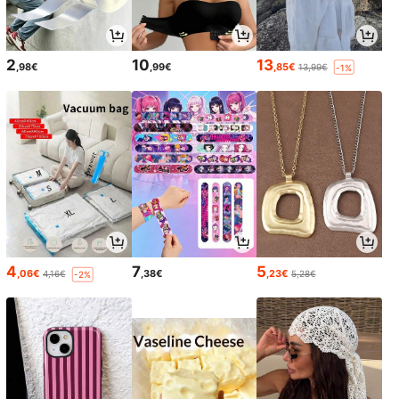
2
10
13
,98€
,99€
,85€
13,99€
-1%
4
7
5
,06€
,38€
,23€
4,16€
5,28€
-2%