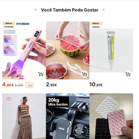
Você Também Pode Gostar
4
2
10
,80€
,95€
,61€
5,09€
-5%