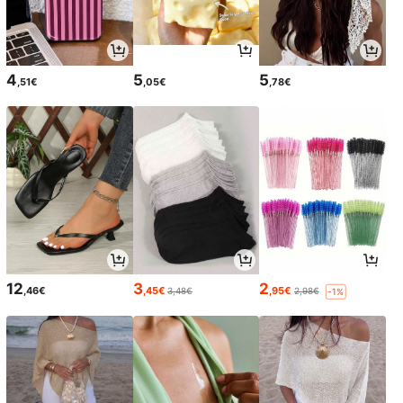
4
5
5
,51€
,05€
,78€
12
3
2
,46€
,45€
,95€
3,48€
2,98€
-1%