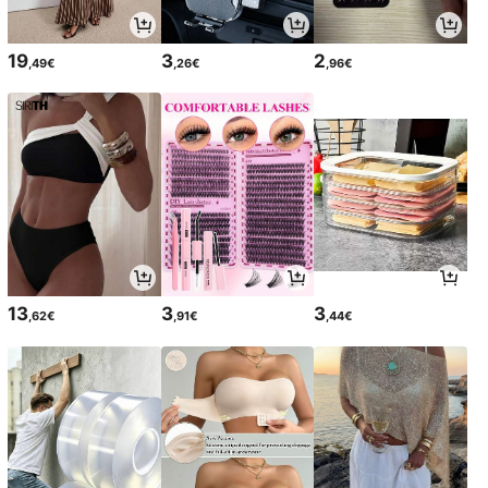
19
3
2
,49€
,26€
,96€
13
3
3
,62€
,91€
,44€