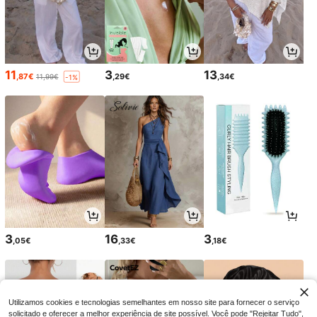
11
3
13
,87€
,29€
,34€
11,99€
-1%
3
16
3
,05€
,33€
,18€
Utilizamos cookies e tecnologias semelhantes em nosso site para fornecer o serviço
solicitado e oferecer a melhor experiência de site possível. Você pode "Rejeitar Tudo",