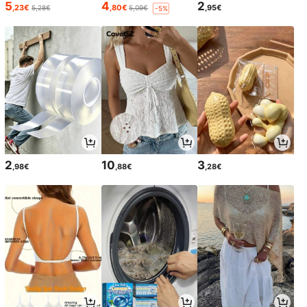
5
4
2
,23€
,80€
,95€
5,28€
5,09€
-5%
2
10
3
,98€
,88€
,28€