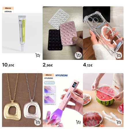
10
2
4
,61€
,96€
,12€