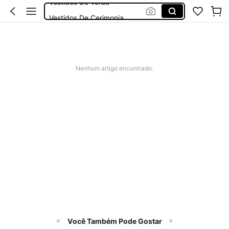
Vestidos De Cerimonia
Bikini
Fato De Banho Mulher
Elitara
Nenhum artigo encontrado.
Você Também Pode Gostar