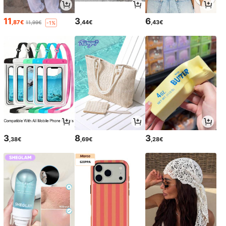
11
3
6
,87€
,44€
,43€
11,99€
-1%
3
8
3
,38€
,69€
,28€