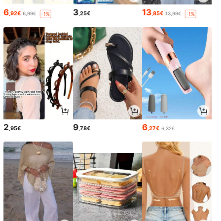
6
3
13
,92€
,25€
,85€
6,99€
13,99€
-1%
-1%
2
9
6
,95€
,78€
,27€
6,32€