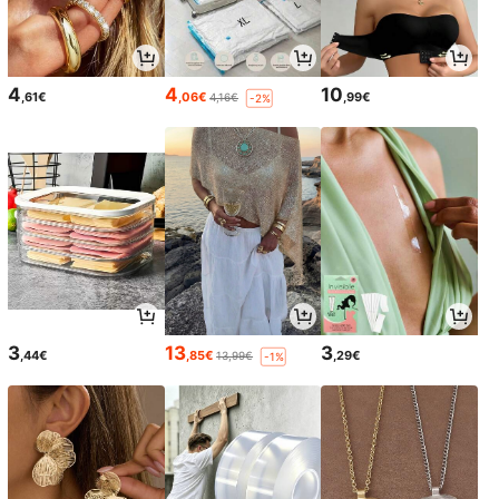
4
4
10
,61€
,06€
,99€
4,16€
-2%
3
13
3
,44€
,85€
,29€
13,99€
-1%