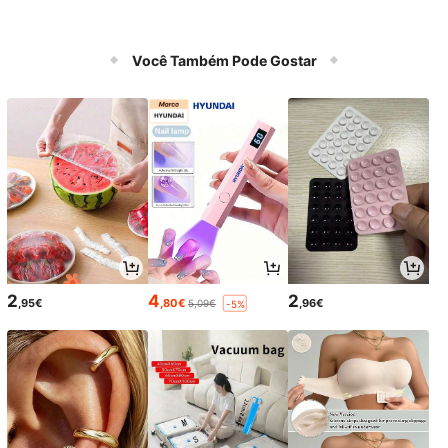
Você Também Pode Gostar
2
4
2
,95€
,80€
,96€
5,09€
-5%