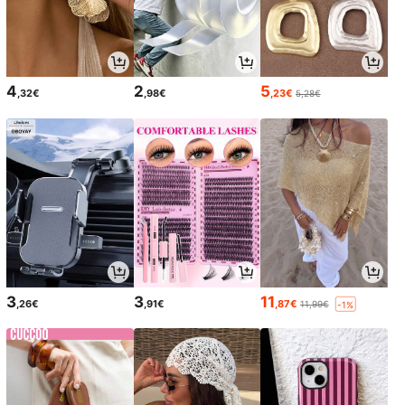
4
2
5
,32€
,98€
,23€
5,28€
3
3
11
,26€
,91€
,87€
11,99€
-1%