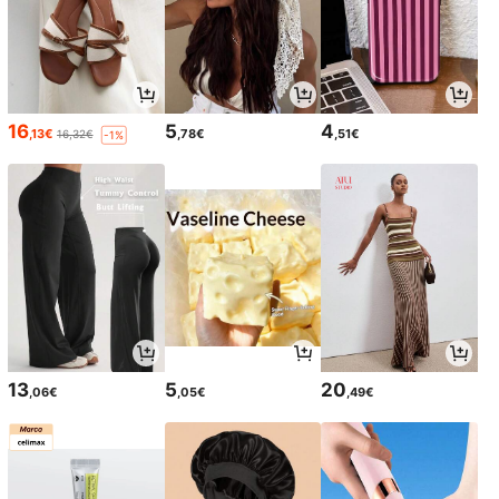
16
5
4
,13€
,78€
,51€
16,32€
-1%
13
5
20
,06€
,05€
,49€