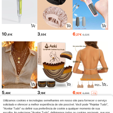
10
3
6
,61€
,55€
,27€
6,32€
5
3
6
,48€
,18€
,92€
6,99€
-1%
Utilizamos cookies e tecnologias semelhantes em nosso site para fornecer o serviço
solicitado e oferecer a melhor experiência de site possível. Você pode "Rejeitar Tudo",
"Aceitar Tudo" ou definir sua preferência de cookie a qualquer momento de sua
escolha. Ao selecionar "Aceitar Tudo", definiremos todos os cookies opcionais, que nos