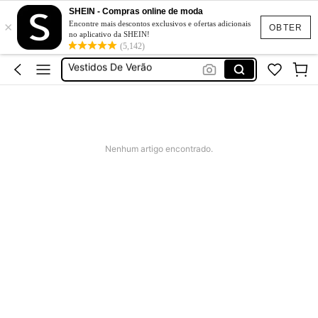
Fato De Banho Mulher
SHEIN - Compras online de moda
×
Elitara
Encontre mais descontos exclusivos e ofertas adicionais
OBTER
no aplicativo da SHEIN!
Vestidos De Verão
(5,142)
Vestidos De Cerimonia
Bikini
Fato De Banho Mulher
Elitara
Nenhum artigo encontrado.