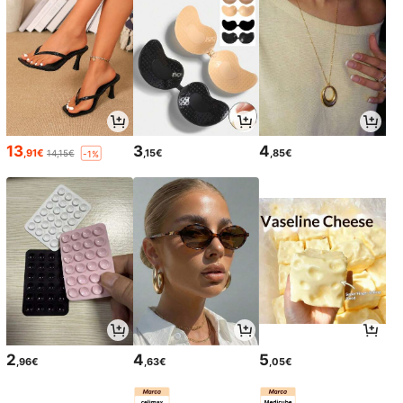
13
3
4
,91€
,15€
,85€
14,15€
-1%
2
4
5
,96€
,63€
,05€