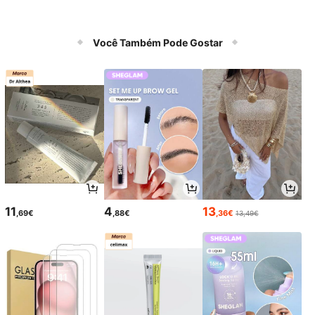
Você Também Pode Gostar
11
4
13
,69€
,88€
,36€
13,49€