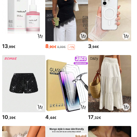
13
8
3
,99€
,90€
,94€
8,99€
-1%
10
4
17
,39€
,44€
,32€