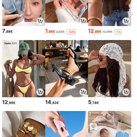
7
1
12
,88€
,66€
,86€
3,64€
12,99€
-54%
-1%
12
14
5
,99€
,83€
,78€