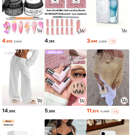
4
4
3
,61€
,18€
,94€
4,64€
3,98€
-1%
14
5
11
,99€
,88€
,87€
11,99€
-1%