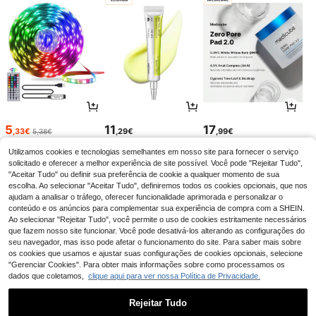
5
11
17
,33€
,29€
,99€
5,38€
Utilizamos cookies e tecnologias semelhantes em nosso site para fornecer o serviço
solicitado e oferecer a melhor experiência de site possível. Você pode "Rejeitar Tudo",
"Aceitar Tudo" ou definir sua preferência de cookie a qualquer momento de sua
escolha. Ao selecionar "Aceitar Tudo", definiremos todos os cookies opcionais, que nos
ajudam a analisar o tráfego, oferecer funcionalidade aprimorada e personalizar o
conteúdo e os anúncios para complementar sua experiência de compra com a SHEIN.
Ao selecionar "Rejeitar Tudo", você permite o uso de cookies estritamente necessários
que fazem nosso site funcionar. Você pode desativá-los alterando as configurações do
seu navegador, mas isso pode afetar o funcionamento do site. Para saber mais sobre
os cookies que usamos e ajustar suas configurações de cookies opcionais, selecione
"Gerenciar Cookies". Para obter mais informações sobre como processamos os
dados que coletamos,
clique aqui para ver nossa Política de Privacidade.
4
10
3
,90€
,88€
,82€
4,93€
Rejeitar Tudo