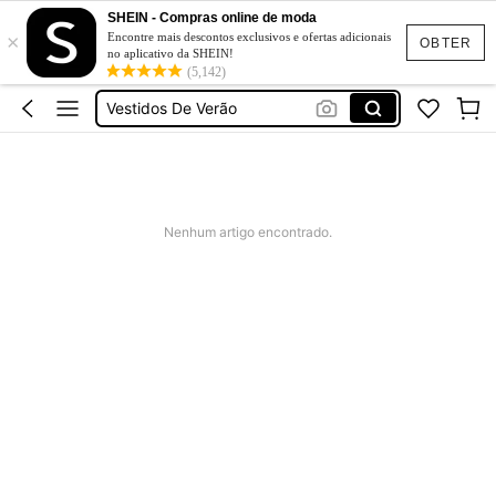
Fato De Banho Mulher
SHEIN - Compras online de moda
×
Encontre mais descontos exclusivos e ofertas adicionais
OBTER
Elitara
no aplicativo da SHEIN!
(5,142)
Vestidos De Verão
Vestidos De Cerimonia
Bikini
Fato De Banho Mulher
Elitara
Nenhum artigo encontrado.