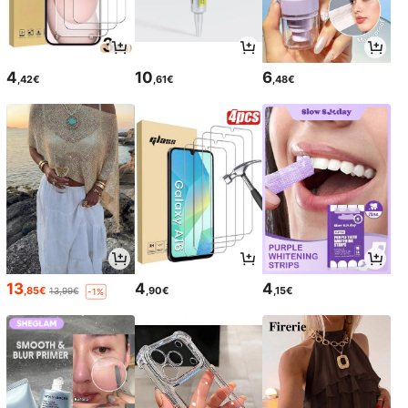
4
10
6
,42€
,61€
,48€
13
4
4
,85€
,90€
,15€
13,99€
-1%