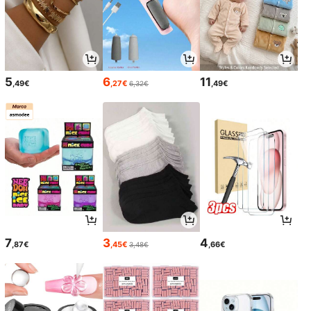
5
6
11
,49€
,27€
,49€
6,32€
7
3
4
,87€
,45€
,66€
3,48€