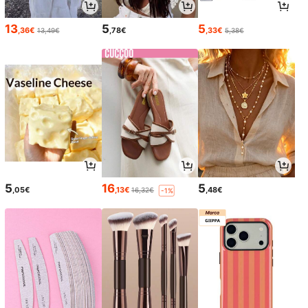
13
5
5
,36€
,78€
,33€
13,49€
5,38€
5
16
5
,05€
,13€
,48€
16,32€
-1%