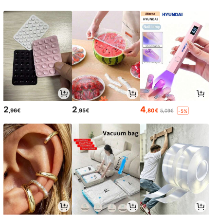
2
2
4
,96€
,95€
,80€
5,09€
-5%