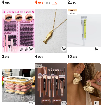
4
4
2
,61€
,06€
,98€
4,16€
-2%
3
4
10
,91€
,23€
,61€