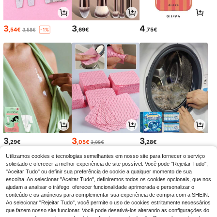
3
3
4
,54€
,69€
,75€
3,58€
-1%
3
3
3
,29€
,05€
,28€
3,08€
Utilizamos cookies e tecnologias semelhantes em nosso site para fornecer o serviço
solicitado e oferecer a melhor experiência de site possível. Você pode "Rejeitar Tudo",
"Aceitar Tudo" ou definir sua preferência de cookie a qualquer momento de sua
escolha. Ao selecionar "Aceitar Tudo", definiremos todos os cookies opcionais, que nos
ajudam a analisar o tráfego, oferecer funcionalidade aprimorada e personalizar o
conteúdo e os anúncios para complementar sua experiência de compra com a SHEIN.
Ao selecionar "Rejeitar Tudo", você permite o uso de cookies estritamente necessários
que fazem nosso site funcionar. Você pode desativá-los alterando as configurações do