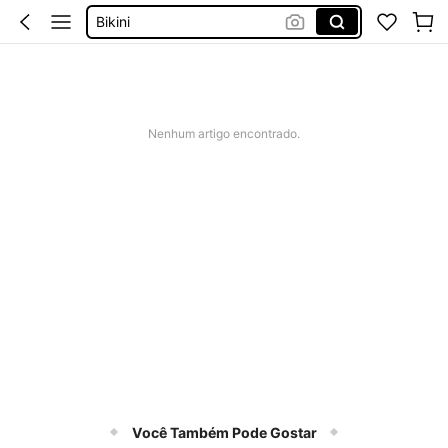
Bikini
Vestidos Para Casamento Convidada
Tops
Vestidos De Cerimonia
Nenhum artigo encontrado.
Você Também Pode Gostar