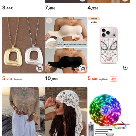
3
7
4
,44€
,48€
,32€
5
10
5
,23€
,99€
,44€
5,28€
5,94€
-8%