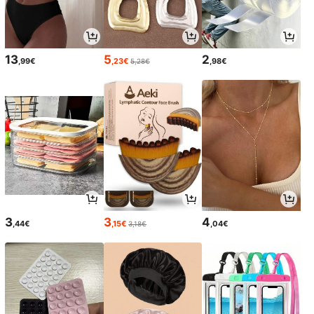
13
5
2
,99€
,23€
,98€
5,28€
3
3
4
,44€
,15€
,04€
3,18€