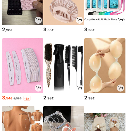
2
3
3
,96€
,55€
,38€
3
2
2
,54€
,98€
,98€
3,58€
-1%