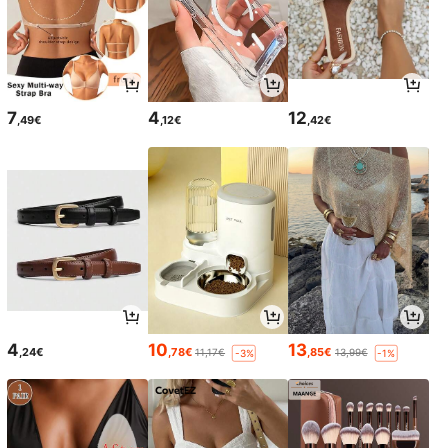
7
4
12
,49€
,12€
,42€
4
10
13
,24€
,78€
,85€
11,17€
13,99€
-3%
-1%