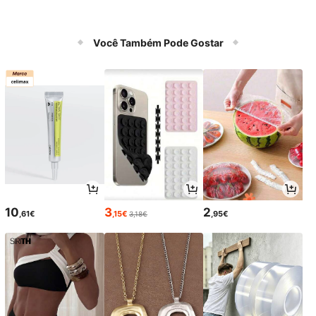
Você Também Pode Gostar
10
3
2
,61€
,15€
,95€
3,18€