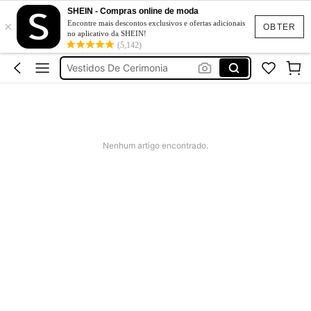
Fato De Banho Mulher
SHEIN - Compras online de moda
×
Elitara
Encontre mais descontos exclusivos e ofertas adicionais
OBTER
no aplicativo da SHEIN!
Vestidos De Verão
(5,142)
Vestidos De Cerimonia
Bikini
Fato De Banho Mulher
Elitara
Nenhum artigo encontrado.