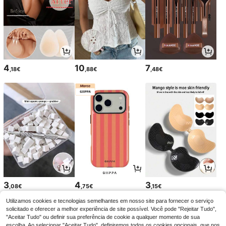
4
10
7
,18€
,88€
,48€
3
4
3
,08€
,75€
,15€
Utilizamos cookies e tecnologias semelhantes em nosso site para fornecer o serviço
solicitado e oferecer a melhor experiência de site possível. Você pode "Rejeitar Tudo",
"Aceitar Tudo" ou definir sua preferência de cookie a qualquer momento de sua
escolha. Ao selecionar "Aceitar Tudo", definiremos todos os cookies opcionais, que nos