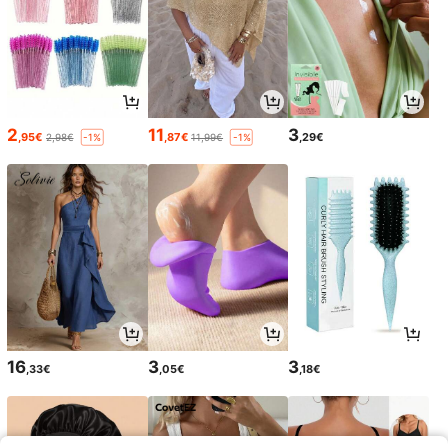
2
11
3
,95€
,87€
,29€
2,98€
11,99€
-1%
-1%
16
3
3
,33€
,05€
,18€