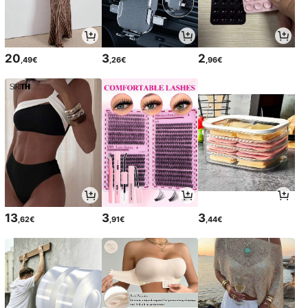
20
3
2
,49€
,26€
,96€
13
3
3
,62€
,91€
,44€