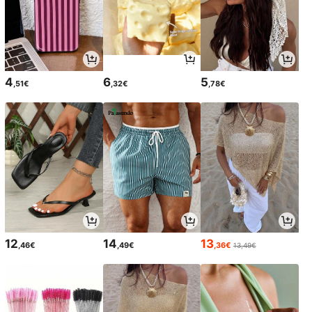
4
6
5
,51€
,32€
,78€
12
14
13
,46€
,49€
,36€
13,49€