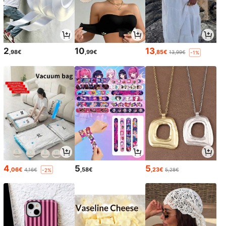
2
10
13
,98€
,99€
,85€
13,99€
-1%
4
5
5
,06€
,58€
,23€
4,16€
5,28€
-2%