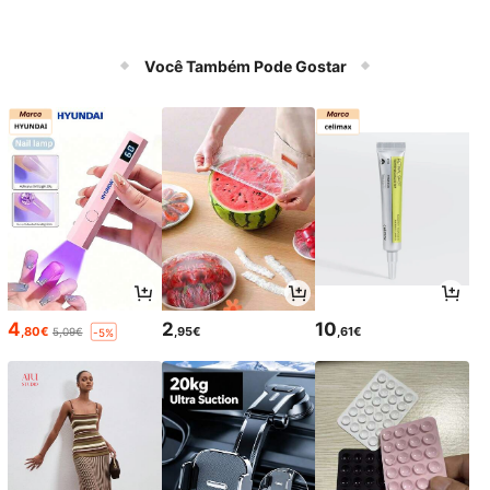
Você Também Pode Gostar
4
2
10
,80€
,95€
,61€
5,09€
-5%