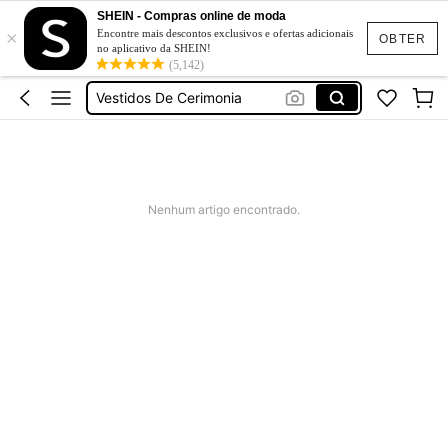
SHEIN - Compras online de moda
×
Tops
Encontre mais descontos exclusivos e ofertas adicionais
OBTER
no aplicativo da SHEIN!
Vestidos
(5,142)
Vestidos De Cerimonia
Bikini
Vestidos De Verão Mulher
Tops
Nenhum artigo encontrado.
Vestidos