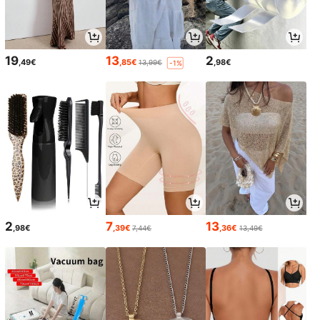
19
13
2
,49€
,85€
,98€
13,99€
-1%
2
7
13
,98€
,39€
,36€
7,44€
13,49€