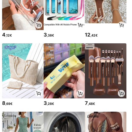
4
3
12
,12€
,38€
,42€
8
3
7
,69€
,28€
,48€