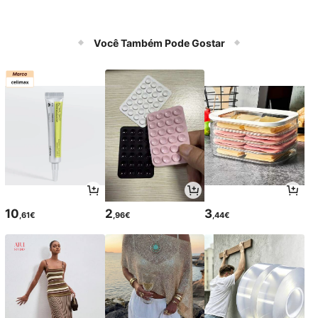
Você Também Pode Gostar
10
2
3
,61€
,96€
,44€