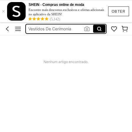
Fato De Banho Mulher
SHEIN - Compras online de moda
×
Elitara
Encontre mais descontos exclusivos e ofertas adicionais
OBTER
no aplicativo da SHEIN!
Vestidos De Verão
(5,142)
Vestidos De Cerimonia
Bikini
Fato De Banho Mulher
Elitara
Nenhum artigo encontrado.