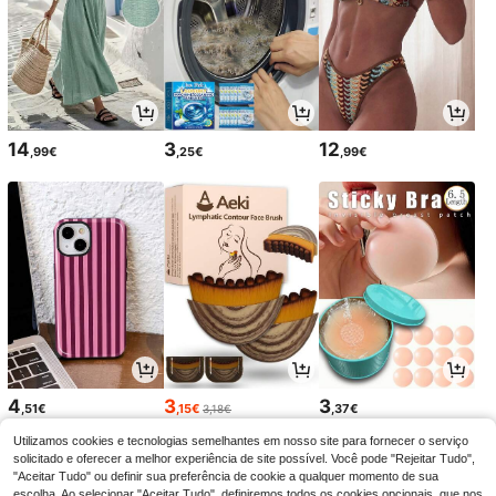
14
3
12
,99€
,25€
,99€
4
3
3
,51€
,15€
,37€
3,18€
Utilizamos cookies e tecnologias semelhantes em nosso site para fornecer o serviço
solicitado e oferecer a melhor experiência de site possível. Você pode "Rejeitar Tudo",
"Aceitar Tudo" ou definir sua preferência de cookie a qualquer momento de sua
escolha. Ao selecionar "Aceitar Tudo", definiremos todos os cookies opcionais, que nos