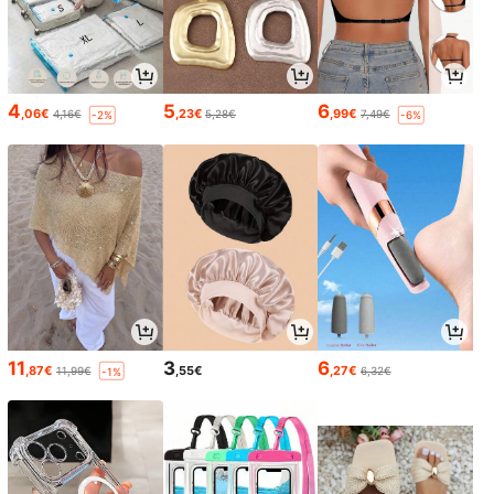
4
5
6
,06€
,23€
,99€
4,16€
5,28€
7,49€
-2%
-6%
11
3
6
,87€
,55€
,27€
11,99€
6,32€
-1%