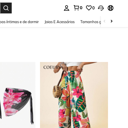
0
0
ar. Press Enter to select.
as íntimas e de dormir
Joias E Acessórios
Tamanhos grandes
Sapa