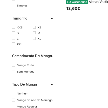
Aloruh Vestido curto vermelho romântico com fita para o dia
EU Warehouse
Simples
13,60€
Tamanho
XXS
XS
S
M
L
XL
XXL
Comprimento Da Manga
Manga Curta
Sem Mangas
Tipo De Manga
Nenhum
Manga de Asa de Morcego
Manga Regular