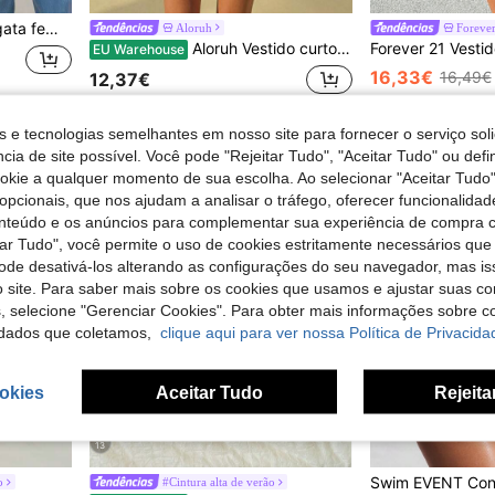
ade. Corte justo. Estilo vintage. Perfeita para férias, festas, encontros, com alças. Caimento limpo. Estilo vintage e sensual. Ideal para o dia a dia. Roupa casual e confortável.
Aloruh
Foreve
Aloruh Vestido curto feminino cor sólida decote assimétrico decoração metálica ajustado
EU Warehouse
16,33€
16,49€
12,37€
s e tecnologias semelhantes em nosso site para fornecer o serviço soli
cia de site possível. Você pode "Rejeitar Tudo", "Aceitar Tudo" ou defi
ookie a qualquer momento de sua escolha. Ao selecionar "Aceitar Tudo"
opcionais, que nos ajudam a analisar o tráfego, oferecer funcionalida
onteúdo e os anúncios para complementar sua experiência de compra
tar Tudo", você permite o uso de cookies estritamente necessários que
pode desativá-los alterando as configurações do seu navegador, mas is
 site. Para saber mais sobre os cookies que usamos e ajustar suas co
s, selecione "Gerenciar Cookies". Para obter mais informações sobre 
dados que coletamos,
clique aqui para ver nossa Política de Privacida
okies
Aceitar Tudo
Rejeita
13
o
#Cintura alta de verão