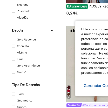
Elastane
INAWLY Regata feminina minimalista, sexy e sem costas, ideal para férias e resorts. Regata feminina lisa, com decote redondo, modelo simples e sexy, sem costas. Regata feminina simples e sexy com recorte nas costas e amarração na cintura. Valoriza o corpo, ideal para todos os tipos de corpo, incluindo o formato pera e maçã. Modelagem 3D. Novid
EU Warehouse
Poliamida
8,24€
Algodão
Utilizamos cookie
Decote
a melhor experiên
preferência de c
Gola Redonda
todos os cookies 
Cabresto
personalizar o c
Alcinha
selecionar "Rejei
funcionar. Você 
Tiras
funcionamento do
Gola Assimétrica
cookies opcionai
Gola V
processamos os 
Tipo De Desenho
Gerenciar Co
Floral
4
Geométrico
#Vestido justo ao corp
Gráfico