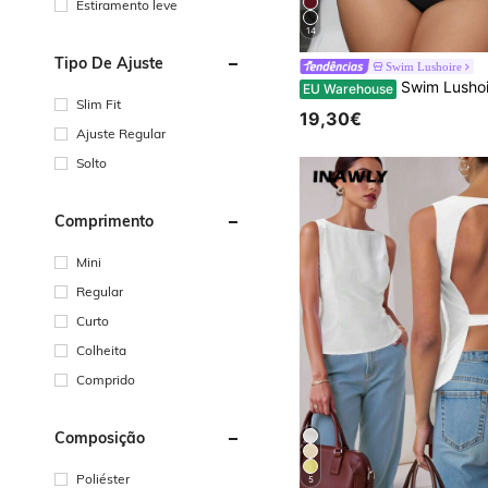
Estiramento leve
14
Tipo De Ajuste
Swim Lushoire
Swim Lushoire Fato de Banho feminino plus size com estampa de blocos de cores cruzados e 
EU Warehouse
Slim Fit
19,30€
Ajuste Regular
Solto
Comprimento
Mini
Regular
Curto
Colheita
Comprido
Composição
Poliéster
5