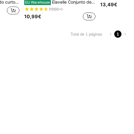
 dos namorados e bodycon para mulheres
Elavelle Conjunto de biquíni sexy com estampa de animal feminino, conjunto de roupa de banho com pingente de metal aleatório de estrela do mar e alças finas, moda praia de verão
EU Warehouse
13,49€
(1000+)
10,99€
1
Total de 1 páginas