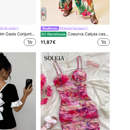
lta de verão
#Charme havaiano
unto de 2 vestidos de praia de malha com estampa de colocação de férias de primavera
Coeurva Calças casuais simples e elegantes femininas para uso diário
EU Warehouse
11,87€