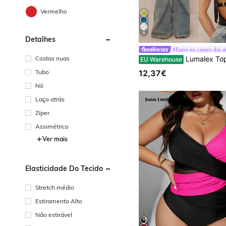
Vermelho
6
Detalhes
#Entre no centro das a
Costas nuas
Lumalex Top feminino preto de verão estilo anos 70 para noite de discoteca e festa, decote halter com torção, estampado floral com ap
EU Warehouse
Tubo
12,37€
Nó
Laço atrás
Zíper
Assimétrico
Ver mais
Elasticidade Do Tecido
Stretch médio
Estiramento Alto
Não estirável