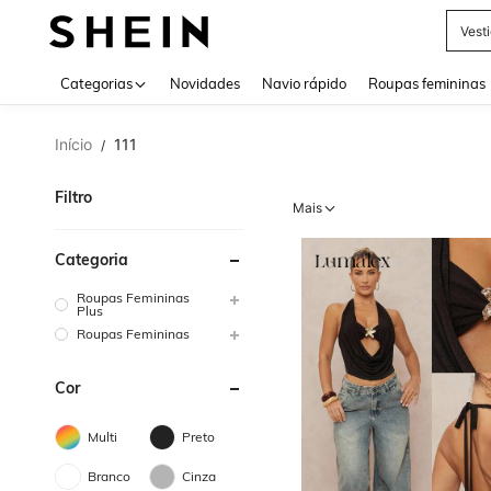
Tops
Use up 
Categorias
Novidades
Navio rápido
Roupas femininas
Início
111
/
Filtro
Mais
Categoria
Roupas Femininas
Plus
Roupas Femininas
Cor
Multi
Preto
Branco
Cinza