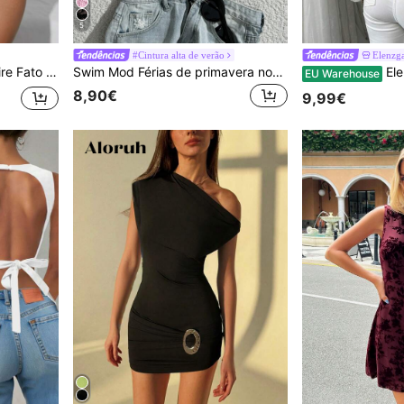
5
#Cintura alta de verão
Elenzg
emenda de malha, peça única, para férias na praia no verão
Swim Mod Férias de primavera novo preto sexy renda praia resort feminino maiô biquíni top
Elenzga Camise
EU Warehouse
8,90€
9,99€