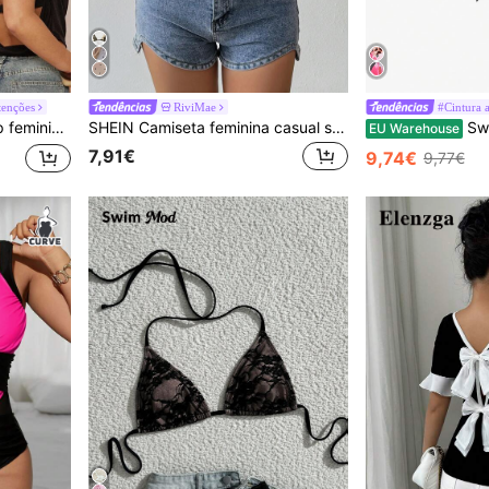
tenções
RiviMae
#Cintura a
licações, sem mangas, bodycon, costas nuas, decote sweetheart, elegante e chique
SHEIN Camiseta feminina casual solta com gola redonda e manga curta, primavera/verão
Swim Oasis Conj
EU Warehouse
7,91€
9,74€
9,77€