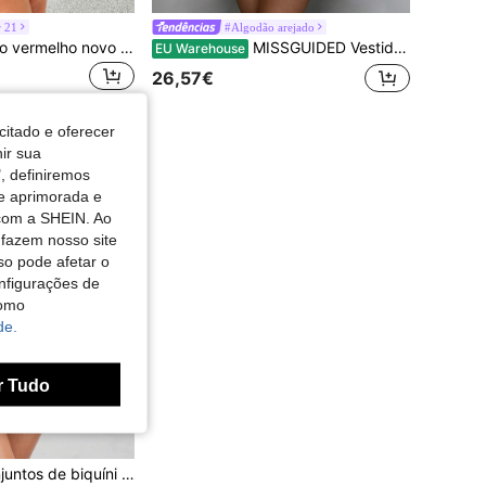
r 21
#Algodão arejado
Forever 21 Vestido vermelho novo de verão com decote em V, plissado, busto justo, linha A
MISSGUIDED Vestido curto justo e drapeado, elegante, de manga curta e gola alta, para festas, baladas e saídas noturnas. Confeccionado em tecido elástico.
EU Warehouse
26,57€
citado e oferecer
nir sua
, definiremos
de aprimorada e
 com a SHEIN. Ao
 fazem nosso site
so pode afetar o
nfigurações de
como
de.
r Tudo
Swim EVENT Conjuntos de biquíni femininos de verão dos namorados 2025