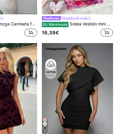
a
#Vestidos de verão
ta feminina de manga curta com gola redonda e decoração de laço nas costas
Soleia Vestido mini camisola para mulher, rosa claro, de verão, estilo anos 70, com estampado gráfico de onda em malha, franzido, para festa de noite em discoteca, férias e aniversário
EU Warehouse
16,39€
6