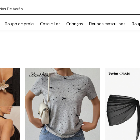
and down arrow keys to navigate search Buscas recentes and Pesquisar e Encontr
Roupa de praia
Casa e Lar
Crianças
Roupas masculinas
Roup