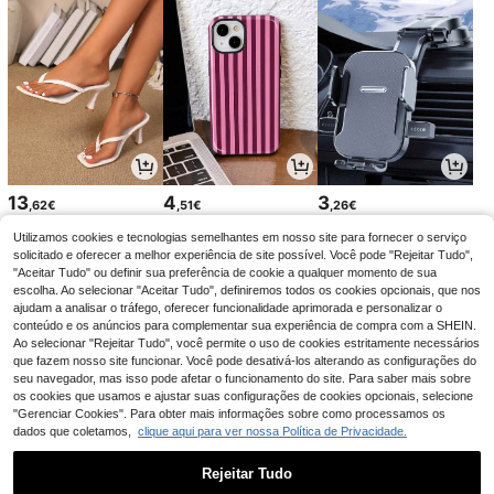
13
4
3
,62€
,51€
,26€
Utilizamos cookies e tecnologias semelhantes em nosso site para fornecer o serviço
solicitado e oferecer a melhor experiência de site possível. Você pode "Rejeitar Tudo",
"Aceitar Tudo" ou definir sua preferência de cookie a qualquer momento de sua
escolha. Ao selecionar "Aceitar Tudo", definiremos todos os cookies opcionais, que nos
ajudam a analisar o tráfego, oferecer funcionalidade aprimorada e personalizar o
conteúdo e os anúncios para complementar sua experiência de compra com a SHEIN.
Ao selecionar "Rejeitar Tudo", você permite o uso de cookies estritamente necessários
que fazem nosso site funcionar. Você pode desativá-los alterando as configurações do
seu navegador, mas isso pode afetar o funcionamento do site. Para saber mais sobre
os cookies que usamos e ajustar suas configurações de cookies opcionais, selecione
"Gerenciar Cookies". Para obter mais informações sobre como processamos os
dados que coletamos,
clique aqui para ver nossa Política de Privacidade.
3
5
3
,55€
,47€
,25€
3,28€
Rejeitar Tudo