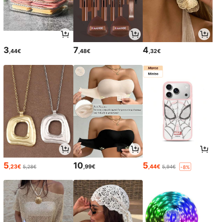
3
7
4
,44€
,48€
,32€
5
10
5
,23€
,99€
,44€
5,28€
5,94€
-8%