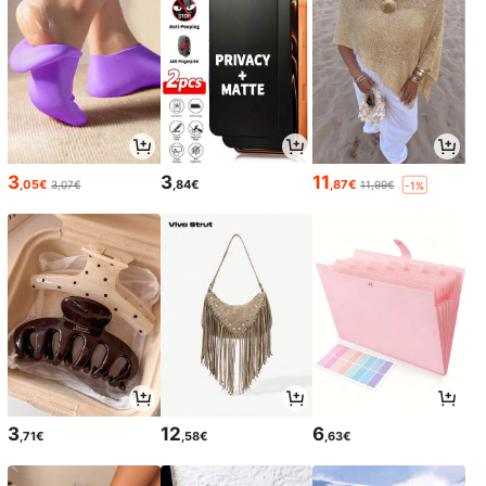
3
3
11
,05€
,84€
,87€
3,07€
11,99€
-1%
3
12
6
,71€
,58€
,63€