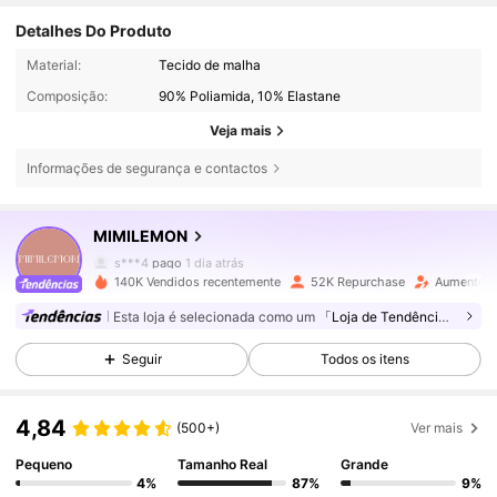
Detalhes Do Produto
Material:
Tecido de malha
Composição:
90% Poliamida, 10% Elastane
Veja mais
17K Seguidores
4,76
Informações de segurança e contactos
MIMILEMON
17K Seguidores
4,76
s***4
pago
1 dia atrás
140K Vendidos recentemente
52K Repurchase
Aumento d
17K Seguidores
4,76
Esta loja é selecionada como um
「Loja de Tendências」
Seguir
Todos os itens
17K Seguidores
4,76
4,84
(500+)
Ver mais
17K Seguidores
4,76
Pequeno
Tamanho Real
Grande
4%
87%
9%