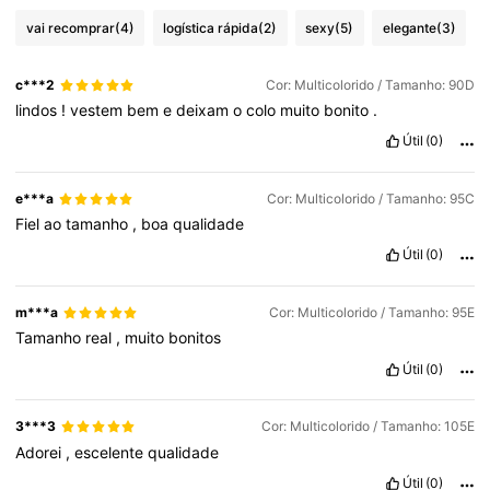
vai recomprar
(4)
logística rápida
(2)
sexy
(5)
elegante
(3)
17K Seguidores
4,76
c***2
Cor: Multicolorido / Tamanho: 90D
lindos
!
vestem
bem
e
deixam
o
colo
muito
bonito
.
17K Seguidores
4,76
Útil
(0)
17K Seguidores
4,76
e***a
Cor: Multicolorido / Tamanho: 95C
Fiel
ao
tamanho
,
boa
qualidade
Útil
(0)
17K Seguidores
4,76
m***a
Cor: Multicolorido / Tamanho: 95E
17K Seguidores
4,76
Tamanho
real
,
muito
bonitos
Útil
(0)
17K Seguidores
4,76
3***3
Cor: Multicolorido / Tamanho: 105E
Adorei
,
escelente
qualidade
Útil
(0)