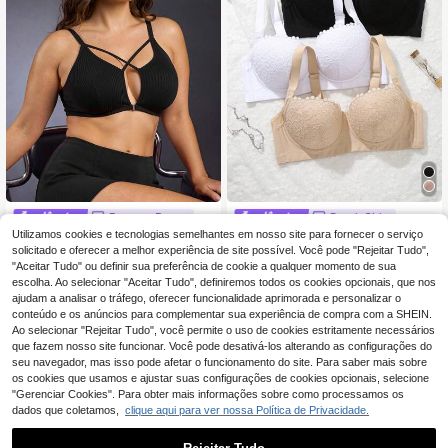
EmpressEnvy
Peach Girl
Utilizamos cookies e tecnologias semelhantes em nosso site para fornecer o serviço
EmpressEnvy Pl
Conjunto de 3 peças Peach Girl Plu
EU Warehouse
NEW
us Size Mulheres Cruz Oco Out Bral
s Size Feminino com Sutiãs Multifu
solicitado e oferecer a melhor experiência de site possível. Você pode "Rejeitar Tudo",
8
25
,99€
,92€
ette & Sutiã Sem Fio
ncionais Confortáveis de Renda, qu
"Aceitar Tudo" ou definir sua preferência de cookie a qualquer momento de sua
e Levantam e Modelam o Corpo, co
escolha. Ao selecionar "Aceitar Tudo", definiremos todos os cookies opcionais, que nos
m Efeito Lifting e Sustentação.
ajudam a analisar o tráfego, oferecer funcionalidade aprimorada e personalizar o
conteúdo e os anúncios para complementar sua experiência de compra com a SHEIN.
Ao selecionar "Rejeitar Tudo", você permite o uso de cookies estritamente necessários
que fazem nosso site funcionar. Você pode desativá-los alterando as configurações do
seu navegador, mas isso pode afetar o funcionamento do site. Para saber mais sobre
os cookies que usamos e ajustar suas configurações de cookies opcionais, selecione
"Gerenciar Cookies". Para obter mais informações sobre como processamos os
dados que coletamos,
clique aqui para ver nossa Política de Privacidade.