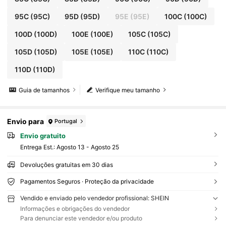
95C
(95C)
95D
(95D)
95E
(95E)
100C
(100C)
100D
(100D)
100E
(100E)
105C
(105C)
105D
(105D)
105E
(105E)
110C
(110C)
110D
(110D)
Guia de tamanhos
Verifique meu tamanho
Envio para
Portugal
Envio gratuito
Entrega Est.:
Agosto 13 - Agosto 25
Devoluções gratuitas em 30 dias
Pagamentos Seguros · Proteção da privacidade
Vendido e enviado pelo vendedor profissional: SHEIN
Informações e obrigações do vendedor
Para denunciar este vendedor e/ou produto