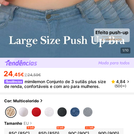
1/10
24
,45€
24,59€
mimilemon Conjunto de 3 sutiãs plus size
4,84
de renda, confortáveis e com aro para mulheres.
(500+)
Cor: Multicolorido
Tamanho
EU
9 left
8 left
11 left
85C
(85C)
85D
(85D)
90C
(90C)
90D
(90D)