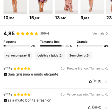
559K Seguidores
4,71
10
15
13
9
23
,91€
,91€
,84€
,82€
559K Seguidores
4,71
4,85
(100+)
Ver mais
Pequeno
Tamanho Real
Grande
7%
89%
4%
559K Seguidores
4,71
vai recomprar
(1)
logística rápida
(2)
Sem cheiro
(5)
559K Seguidores
4,71
s***s
Cor: Preto e Branco / Tamanho: XL
Saia
girissima
e
muito
elegante
559K Seguidores
4,71
Útil
(1)
s***s
Cor: Verde-azulado / Tamanho: XL
559K Seguidores
4,71
saia
muito
bonita
e
fashion
Útil
(0)