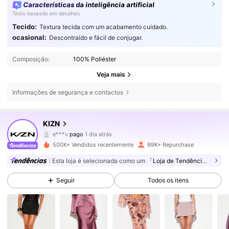
Características da inteligência artificial
Texto baseado em detalhes
Tecido:
Textura tecida com um acabamento cuidado.
ocasional:
Descontraído e fácil de conjugar.
Composição:
100% Poliéster
Veja mais
Informações de segurança e contactos
559K Seguidores
4,71
KIZN
e***v
pago
1 dia atrás
3***9
seguiu
10 minutos atrás
500K+ Vendidos recentemente
99K+ Repurchase
559K Seguidores
4,71
Esta loja é selecionada como um
「Loja de Tendências」
Seguir
Todos os itens
559K Seguidores
4,71
559K Seguidores
4,71