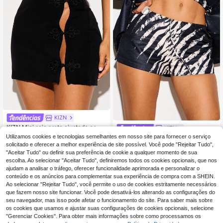
KIZN
KIZN Mini saia preta ajustada com f
KIZN
13
echo chinês tipo rã, detalhe recorta
Utilizamos cookies e tecnologias semelhantes em nosso site para fornecer o serviço
,24€
KIZN Mini calções micro de cetim c
do, cintura alta e silhueta lápis para
15
om estampado zebra, cintura baixa,
solicitado e oferecer a melhor experiência de site possível. Você pode "Rejeitar Tudo",
,91€
noite e festa
para verão, festa, festival e ocasiã
"Aceitar Tudo" ou definir sua preferência de cookie a qualquer momento de sua
o, corte ajustado
escolha. Ao selecionar "Aceitar Tudo", definiremos todos os cookies opcionais, que nos
ajudam a analisar o tráfego, oferecer funcionalidade aprimorada e personalizar o
conteúdo e os anúncios para complementar sua experiência de compra com a SHEIN.
Ao selecionar "Rejeitar Tudo", você permite o uso de cookies estritamente necessários
que fazem nosso site funcionar. Você pode desativá-los alterando as configurações do
seu navegador, mas isso pode afetar o funcionamento do site. Para saber mais sobre
os cookies que usamos e ajustar suas configurações de cookies opcionais, selecione
"Gerenciar Cookies". Para obter mais informações sobre como processamos os