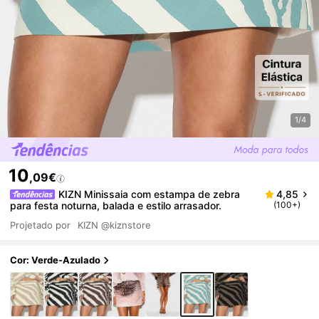
1/4
10
,09€
KIZN Minissaia com estampa de zebra
4,85
para festa noturna, balada e estilo arrasador.
(100+)
Projetado por
KIZN
@kiznstore
Cor: Verde-Azulado