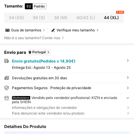
Tamanho
:
EU
Padrão
1 left
34
(XS)
36
(S)
38
(M)
40/42
(L)
44
(XL)
Guia de tamanhos
Verifique meu tamanho
Não é o seu tamanho? Conte-nos
Envio para
Portugal
Envio gratuito(Pedidos ≥ 14,90€)
Entrega Est.:
Agosto 13 - Agosto 25
Devoluções gratuitas em 30 dias
Pagamentos Seguros · Proteção da privacidade
Vendido pelo vendedor profissional: KIZN e enviado
Marketplace
pela SHEIN
Informações e obrigações do vendedor
Para denunciar este vendedor e/ou produto
Detalhes Do Produto