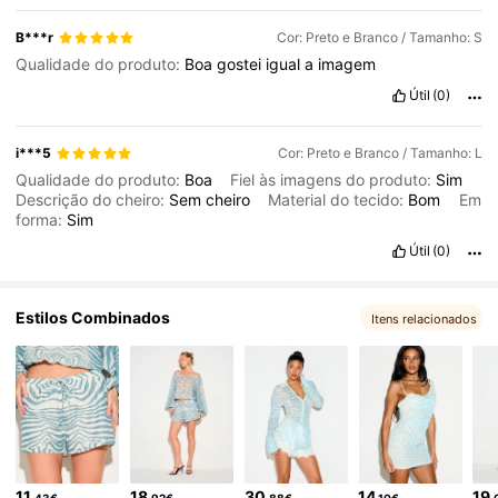
559K Seguidores
4,71
B***r
Cor: Preto e Branco / Tamanho: S
Qualidade do produto:
Boa
gostei
igual
a
imagem
Útil
(0)
i***5
Cor: Preto e Branco / Tamanho: L
Qualidade do produto:
Boa
Fiel às imagens do produto:
Sim
Descrição do cheiro:
Sem
cheiro
Material do tecido:
Bom
Em
forma:
Sim
Útil
(0)
Estilos Combinados
Itens relacionados
11
18
30
14
19
,43€
,92€
,88€
,10€
,