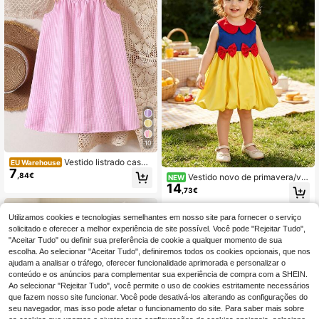
o macio, adequado para passeios, f
érias, festas, feriados, looks de prim
avera/verão
10
Vestido listrado casua
EU Warehouse
7
l solto com alça floral para meninas,
,84€
Vestido novo de primavera/ver
NEW
adequado para férias e praia, verão
14
ão para rapariga sem mangas com
,73€
decoração de laço, estilo princesa
volumoso, elegante e fofo, adequad
o para festa, casa e uso ao ar livre
Utilizamos cookies e tecnologias semelhantes em nosso site para fornecer o serviço
solicitado e oferecer a melhor experiência de site possível. Você pode "Rejeitar Tudo",
"Aceitar Tudo" ou definir sua preferência de cookie a qualquer momento de sua
escolha. Ao selecionar "Aceitar Tudo", definiremos todos os cookies opcionais, que nos
ajudam a analisar o tráfego, oferecer funcionalidade aprimorada e personalizar o
conteúdo e os anúncios para complementar sua experiência de compra com a SHEIN.
Ao selecionar "Rejeitar Tudo", você permite o uso de cookies estritamente necessários
que fazem nosso site funcionar. Você pode desativá-los alterando as configurações do
seu navegador, mas isso pode afetar o funcionamento do site. Para saber mais sobre