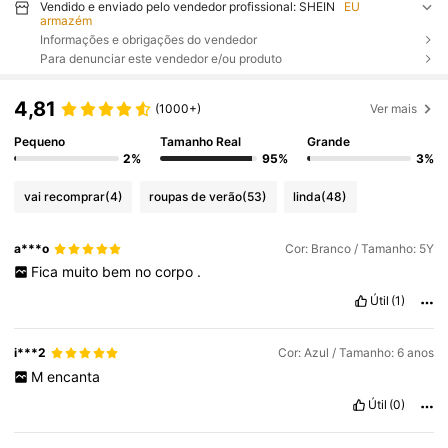
Vendido e enviado pelo vendedor profissional: SHEIN
EU
armazém
Informações e obrigações do vendedor
Para denunciar este vendedor e/ou produto
4,81
(1000+)
Ver mais
Pequeno
Tamanho Real
Grande
2%
95%
3%
vai recomprar
(4)
roupas de verão
(53)
linda
(48)
a***o
Cor: Branco / Tamanho: 5Y
Fica
muito
bem
no
corpo
.
Útil
(1)
i***2
Cor: Azul / Tamanho: 6 anos
M
encanta
Útil
(0)