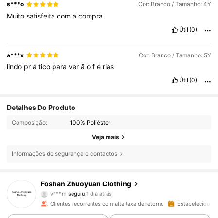
s***o
Cor: Branco / Tamanho: 4Y
Muito
satisfeita
com
a
compra
Útil
(0)
a***x
Cor: Branco / Tamanho: 5Y
lindo
pr
á
tico
para
ver
ã
o
f
é
rias
Útil
(0)
Detalhes Do Produto
Composição:
100% Poliéster
Veja mais
Informações de segurança e contactos
7.2K Seguidores
4,91
Foshan Zhuoyuan Clothing
v***m
seguiu
1 dia atrás
r***o
está a navegar
Clientes recorrentes com alta taxa de retorno
Estabelecido há
7.2K Seguidores
4,91