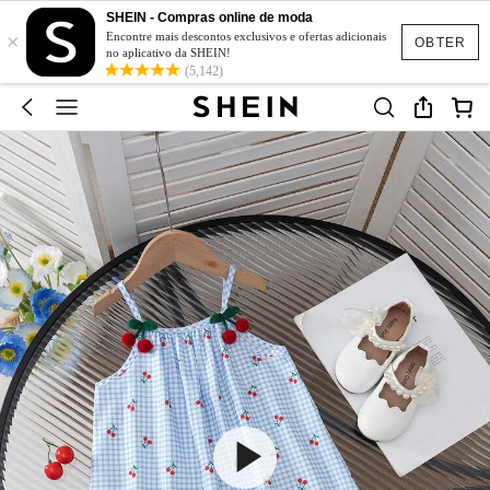
SHEIN - Compras online de moda
×
Encontre mais descontos exclusivos e ofertas adicionais
OBTER
no aplicativo da SHEIN!
(5,142)