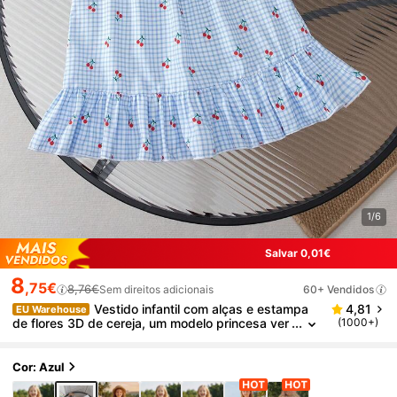
1/6
Salvar 0,01€
8
,75€
8,76€
Sem direitos adicionais
60+ Vendidos
Vestido infantil com alças e estampa
4,81
EU Warehouse
de flores 3D de cereja, um modelo princesa ver
(1000+)
sátil, fofo e confortável, perfeito para férias de
verão na praia.
Cor: Azul