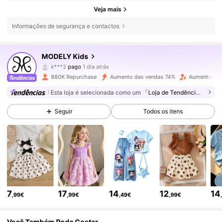
Veja mais
Informações de segurança e contactos
MODELY Kids
271K Seguidores
4,86
k***2
pago
1 dia atrás
s***0
seguiu
5 horas atrás
880K Repurchase
Aumento das vendas 74%
Aumento de 
271K Seguidores
4,86
Esta loja é selecionada como um
「Loja de Tendências」
Seguir
Todos os itens
271K Seguidores
4,86
271K Seguidores
4,86
271K Seguidores
4,86
7
17
14
12
14
,99€
,99€
,49€
,99€
Você Também Pode Gostar