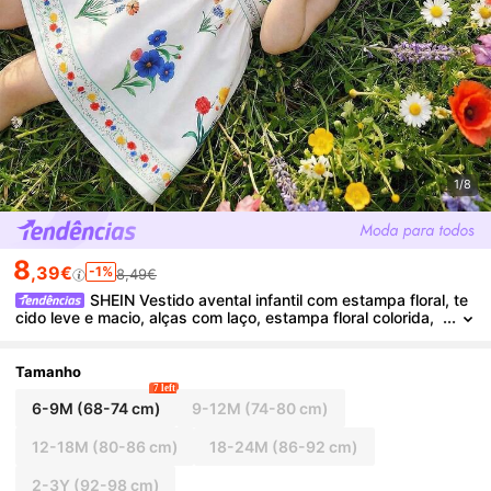
1/8
8
,39€
-1%
8,49€
SHEIN Vestido avental infantil com estampa floral, te
cido leve e macio, alças com laço, estampa floral colorida,
amarração na cintura, modelagem solta e fluida, ideal para
piqueniques ao ar livre, brincadeiras no jardim e para a primave
ra/verão.
Tamanho
7 left
6-9M
(68-74 cm)
9-12M
(74-80 cm)
12-18M
(80-86 cm)
18-24M
(86-92 cm)
2-3Y
(92-98 cm)