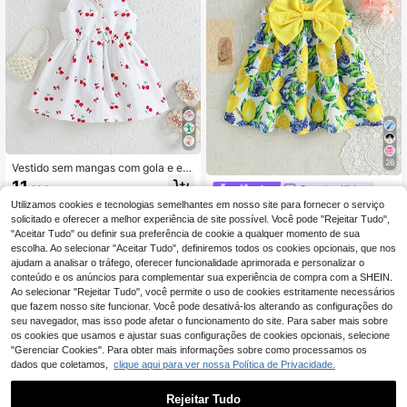
26
Vestido sem mangas com gola e est
ampado de cerejas para menina, co
11
Sweetra Kids
,23€
m chapéu a condizer, conjunto cas
ual de verão floral de duas peças, v
Utilizamos cookies e tecnologias semelhantes em nosso site para fornecer o serviço
SHEIN Vestido sem m
EU Warehouse
estido de princesa fofo para bebé m
angas para bebé menina, branco e
solicitado e oferecer a melhor experiência de site possível. Você pode "Rejeitar Tudo",
9
,89€
enina
amarelo, com estampado floral de li
"Aceitar Tudo" ou definir sua preferência de cookie a qualquer momento de sua
mão, vestido de verão para férias e
escolha. Ao selecionar "Aceitar Tudo", definiremos todos os cookies opcionais, que nos
feriados para recém-nascidos, com
ajudam a analisar o tráfego, oferecer funcionalidade aprimorada e personalizar o
decoração de borboleta 3D, 0-3 an
conteúdo e os anúncios para complementar sua experiência de compra com a SHEIN.
os
Ao selecionar "Rejeitar Tudo", você permite o uso de cookies estritamente necessários
que fazem nosso site funcionar. Você pode desativá-los alterando as configurações do
seu navegador, mas isso pode afetar o funcionamento do site. Para saber mais sobre
os cookies que usamos e ajustar suas configurações de cookies opcionais, selecione
"Gerenciar Cookies". Para obter mais informações sobre como processamos os
dados que coletamos,
clique aqui para ver nossa Política de Privacidade.
Rejeitar Tudo