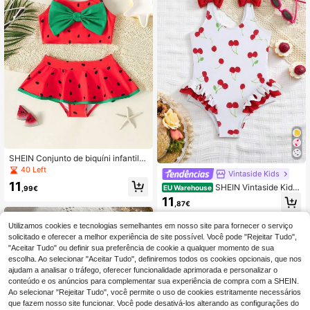
SHEIN Conjunto de biquíni infantil f
eminino com estampa de melancia
40 Left
Vintaside Kids
e laço em cores contrastantes (2 pe
11
SHEIN Vintaside Kids
ças), ideal para férias de verão na p
EU Warehouse
,99€
Maiô infantil de uma peça com esta
raia.
11
,87€
mpa e babados
Utilizamos cookies e tecnologias semelhantes em nosso site para fornecer o serviço
solicitado e oferecer a melhor experiência de site possível. Você pode "Rejeitar Tudo",
"Aceitar Tudo" ou definir sua preferência de cookie a qualquer momento de sua
escolha. Ao selecionar "Aceitar Tudo", definiremos todos os cookies opcionais, que nos
ajudam a analisar o tráfego, oferecer funcionalidade aprimorada e personalizar o
conteúdo e os anúncios para complementar sua experiência de compra com a SHEIN.
Ao selecionar "Rejeitar Tudo", você permite o uso de cookies estritamente necessários
que fazem nosso site funcionar. Você pode desativá-los alterando as configurações do