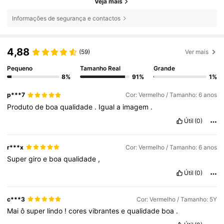
Veja mais
Informações de segurança e contactos
4,88
(59)
Ver mais
Pequeno
Tamanho Real
Grande
8%
91%
1%
p***7
Cor: Vermelho / Tamanho: 6 anos
Produto
de
boa
qualidade
.
Igual
a
imagem
.
Útil
(0)
r***x
Cor: Vermelho / Tamanho: 6 anos
Super
giro
e
boa
qualidade
,
Útil
(0)
c***3
Cor: Vermelho / Tamanho: 5Y
Mai
ô
super
lindo
!
cores
vibrantes
e
qualidade
boa
.