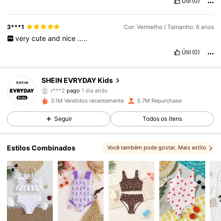
Útil
(0)
3***1
Cor: Vermelho / Tamanho: 6 anos
very
cute
and
nice
.....
Útil
(0)
SHEIN EVRYDAY Kids
427K Seguidores
4,90
r***2
pago
1 dia atrás
3***3
seguiu
2 horas atrás
3.1M Vendidos recentemente
5.7M Repurchase
427K Seguidores
4,90
Seguir
Todos os itens
Estilos Combinados
Você também pode gostar
, Mais estilo
427K Seguidores
4,90
, Você pode, amor
, Escolhas correspondentes
, Itens relacionados
427K Seguidores
4,90
427K Seguidores
4,90