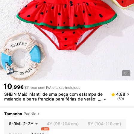
1/6
10
,99€
Preço com IVA e taxas incluídos
SHEIN Maiô infantil de uma peça com estampa de
4,88
melancia e barra franzida para férias de verão
(59)
na praia. Maiô infantil de uma peça com estam
pa de melancia e barra franzida para férias de verã
o na praia. Roupa de banho infantil com estampa de
Tamanho
Padrão
melancia. Conjunto de bebê com estampa de melan
cia. Maiô infantil com saia.
6-9M
-
2-3Y
4Y
(98-104 cm)
5Y
(104-110 cm)
3 left