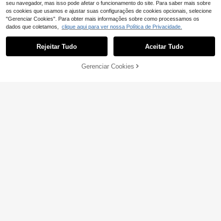
seu navegador, mas isso pode afetar o funcionamento do site. Para saber mais sobre
os cookies que usamos e ajustar suas configurações de cookies opcionais, selecione
"Gerenciar Cookies". Para obter mais informações sobre como processamos os
dados que coletamos,
clique aqui para ver nossa Política de Privacidade.
Rejeitar Tudo
Aceitar Tudo
12
Gerenciar Cookies
ADICIONAR AO CARRINHO
9
Souflis
Souflis Souflis Maiô infantil de uma
SHEIN Conjunto de maiô de uma pe
peça, modelo fofo com alças e cob
ça com estampa de lírios, babados
8
11
,79€
,38€
ertura para a barriga.
nas cavas e saia pareô para amarra
r, ideal para férias de verão na prai
a.