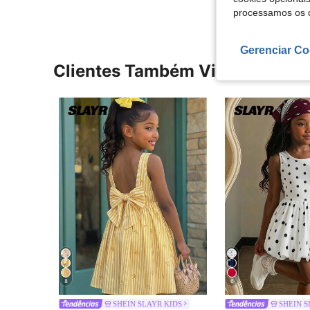
processamos os 
Gerenciar Co
Clientes Também Visitaram
8
6
SHEIN SLAYR KIDS
SHEIN S