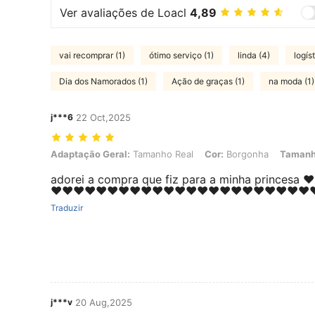
Ver avaliações de Loacl
4,89
vai recomprar (1)
ótimo serviço (1)
linda (4)
logís
Dia dos Namorados (1)
Ação de graças (1)
na moda (1)
j***6
22 Oct,2025
Adaptação Geral: Tamanho Real, Cor: Borgonha, Tamanho: 5Y
Adaptação Geral:
Tamanho Real
Cor:
Borgonha
Tamanh
adorei a compra que fiz para a minha princesa ❤️
❤️❤️❤️❤️❤️❤️❤️❤️❤️❤️❤️❤️❤️❤️❤️❤️❤️❤️❤️❤️❤️❤️❤️❤
Traduzir
j***v
20 Aug,2025