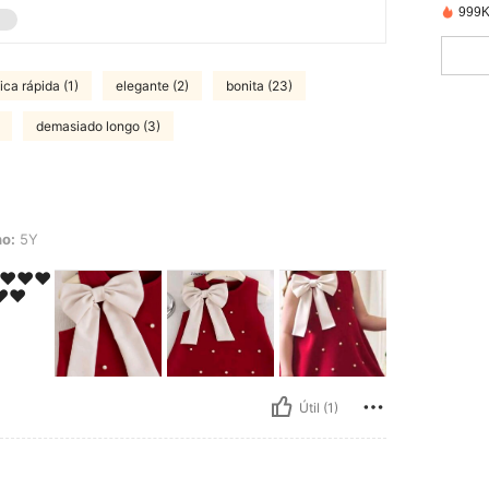
999K
tica rápida (1)
elegante (2)
bonita (23)
demasiado longo (3)
o:
5Y
❤️❤️❤️
️❤️
Útil (1)