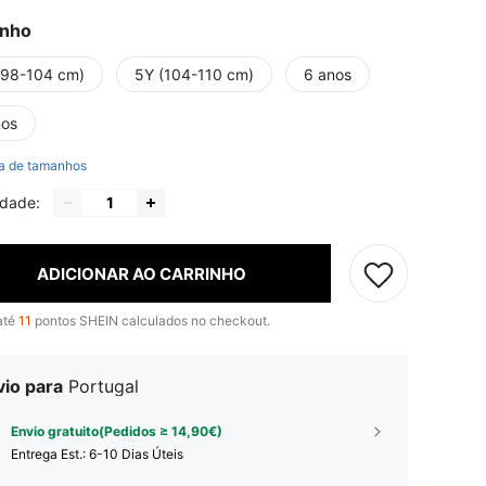
nho
(98-104 cm)
5Y (104-110 cm)
6 anos
nos
a de tamanhos
idade:
ADICIONAR AO CARRINHO
até
11
pontos SHEIN calculados no checkout.
vio para
Portugal
Envio gratuito(Pedidos ≥ 14,90€)
Entrega Est.:
6-10 Dias Úteis