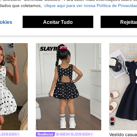
dados que coletamos,
clique aqui para ver nossa Política de Privacida
okies
Aceitar Tudo
Rejeita
LAYR KIDS
SHEIN SLAYR KIDS