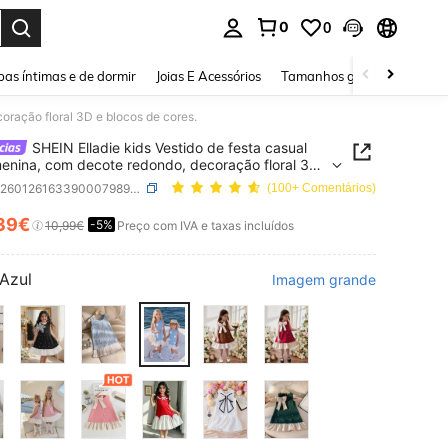
0
0
ar. Press Enter to select.
as íntimas e de dormir
Joias E Acessórios
Tamanhos grandes
Sapa
oração floral 3D e blocos de cores.
SHEIN Elladie kids Vestido de festa casual
enina, com decote redondo, decoração floral 3D
os de cores.
SKU: sk260126163390007989496
(100+ Comentários)
39€
-5%
ICE AND AVAILABILITY
10,99€
Preço com IVA e taxas incluídos
Azul
Imagem grande