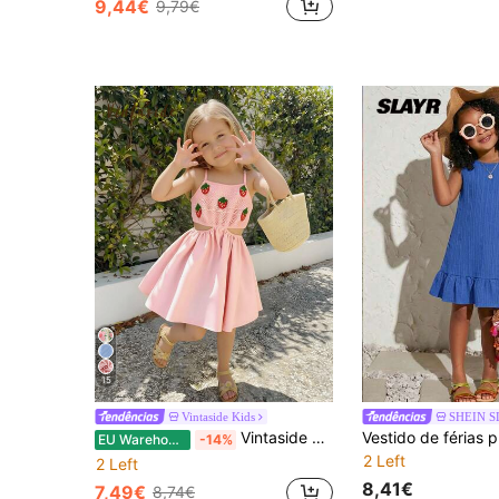
9,44€
9,79€
15
Vintaside Kids
SHEIN S
Vintaside Kids Vestido camisola infantil com estampa vintage campestre e recorte 3D de morango na cintura, perfeito para o dia a dia e férias. Ideal para o dia a dia e para viagens.
EU Warehouse
-14%
2 Left
2 Left
8,41€
7,49€
8,74€