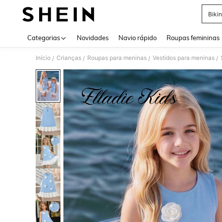
Bikin
Use up 
Categorias
Novidades
Navio rápido
Roupas femininas
Início
Crianças
Roupas para meninas
Vestidos para meninas
/
/
/
/