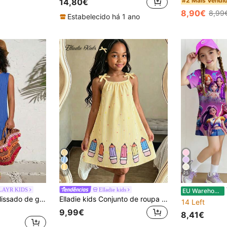
#2 Mais Vendi
14,80€
8,90€
8,99
Estabelecido há 1 ano
19
25
Vest
LAYR KIDS
Elladie kids
EU Warehouse
Vestido de férias plissado de gola redonda e cor sólida para menina
Elladie kids Conjunto de roupa para menina com 1 peça, vestido azul às riscas, saia com padrão de canetas de desenhos animados e acessório de laço, vestido de princesa em A com alças finas, adequado para uso casual diário, viagens e férias, vestidos de verão
14 Left
9,99€
8,41€