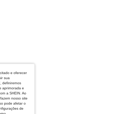
osa, Tamanho: 4Y
citado e oferecer
nir sua
, definiremos
de aprimorada e
 com a SHEIN. Ao
 fazem nosso site
so pode afetar o
nfigurações de
como