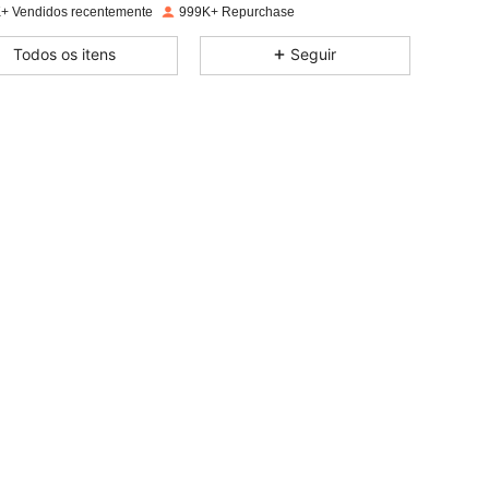
+ Vendidos recentemente
999K+ Repurchase
4,89
4.2K
366K
Todos os itens
Seguir
4,89
4.2K
366K
4,89
4.2K
366K
4,89
4.2K
366K
4,89
4.2K
366K
4,89
4.2K
366K
4,89
4.2K
366K