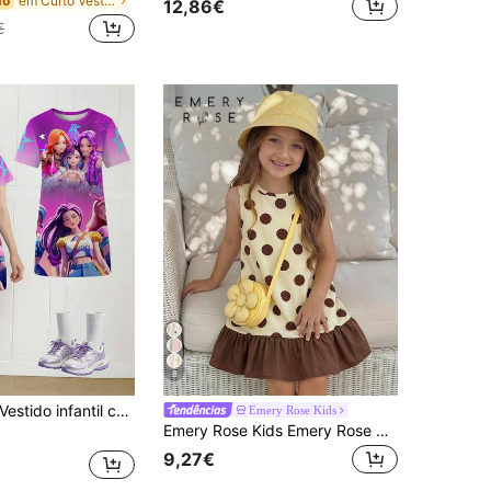
em Curto Vestidos para meninas
do
12,86€
€
8
ido infantil com estampa de estrelas e degradê em cores vibrantes, inspirado em personagens de desenho animado. Estiloso e moderno, perfeito para a primavera/verão. Ideal para looks casuais de primavera/verão 2026. Nova coleção SS26, looks de verão, vestidos de verão, perfeito para relaxar, com a vibe da primavera e do verão.
Emery Rose Kids
Emery Rose Kids Emery Rose Kids Vestido de alças para menina estilo vintage fofo com bolinhas, creme e café, bolinhas grandes, sem mangas, com bainha sereia e camada exterior, para primavera e verão
9,27€