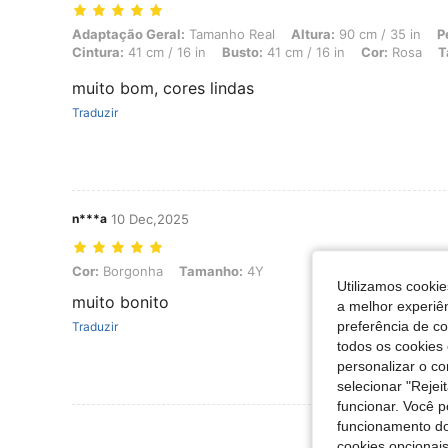
Adaptação Geral: Tamanho Real, Altura: 90 cm / 35 in, Peso: 15 kg / 
Adaptação Geral:
Tamanho Real
Altura:
90 cm / 35 in
P
Cintura:
41 cm / 16 in
Busto:
41 cm / 16 in
Cor:
Rosa
T
muito bom, cores lindas
Traduzir
n***a
10 Dec,2025
Cor: Borgonha, Tamanho: 4Y
Cor:
Borgonha
Tamanho:
4Y
Utilizamos cookie
muito bonito
a melhor experiên
preferência de c
Traduzir
todos os cookies 
personalizar o c
selecionar "Rejei
funcionar. Você 
funcionamento do
Ver Mais Ava
cookies opcionai