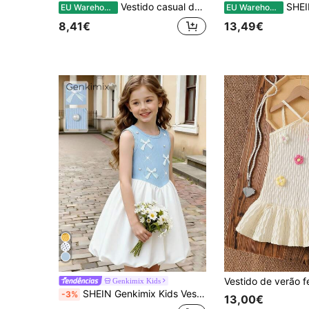
Vestido casual de alças para rapariga jovem, tecido, riscas amarelas e brancas, com estampado de laço fofo
SHEIN Vestido de verão rosa, fofo
EU Warehouse
EU Warehouse
8,41€
13,49€
Genkimix Kids
SHEIN Genkimix Kids Vestido novo, casual e estiloso para meninas, com laço de renda branca na frente, blusa branca com aplicações de miçangas, gola redonda sem mangas em malha canelada azul-clara, vestido em tecido branco, elegante e confortável, ideal para uso diário, passeios, festas, férias e primavera/verão.
-3%
13,00€