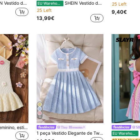
, para menina, com patchwork, recortes vazados e sem mangas, além de laço.
SHEIN Vestido de Verão para Rapariga Jovem, Rosa, em Malha com Patchwork, Recortes Vazados, Sem Mangas e Laço
EU Warehouse
25 Left
25 Left
9,40€
13,99€
4
Vestido de verão feminino, estilo fofo e descontraído, com estampa floral 3D colorida e babados na barra e decote halter.
Tiny BIossoms
SH
1 peça Vestido Elegante de Tweed de Manga Curta para Raparigas Jovens, Estilo Fino de Verão
EU Warehouse