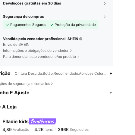
Devoluções gratuitas em 30 dias
Segurança de compras
Pagamentos Seguros
Proteção da privacidade
Vendido pelo vendedor profissional: SHEIN
Envio de SHEIN
Informações e obrigações do vendedor
Para denunciar este vendedor e/ou produto
ição
Cintura Descida,Botão,Recomendado,Apliques,Colorblock
ções de segurança e contactos
4,89
4.2K
366K
nho E Ajuste
 A Loja
4,89
4.2K
366K
Elladie kids
4,89
4.2K
366K
Avaliação
Itens
Seguidores
d***4
pago
1 dia atrás