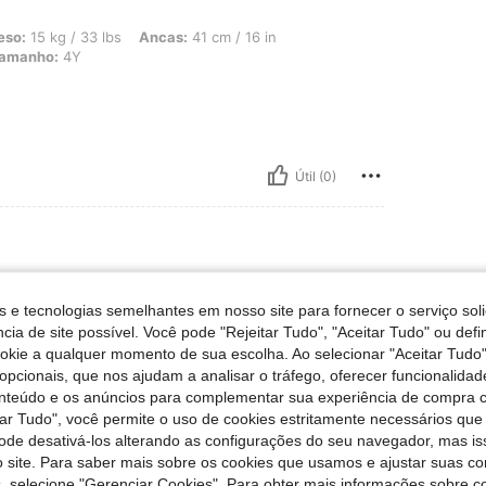
33 lbs, Ancas: 41 cm / 16 in, Cintura: 41 cm / 16 in, Busto: 41 cm / 16 in, Cor: R
eso:
15 kg / 33 lbs
Ancas:
41 cm / 16 in
amanho:
4Y
Útil (0)
s e tecnologias semelhantes em nosso site para fornecer o serviço soli
cia de site possível. Você pode "Rejeitar Tudo", "Aceitar Tudo" ou defi
ookie a qualquer momento de sua escolha. Ao selecionar "Aceitar Tudo"
opcionais, que nos ajudam a analisar o tráfego, oferecer funcionalida
onteúdo e os anúncios para complementar sua experiência de compra
Útil (0)
tar Tudo", você permite o uso de cookies estritamente necessários que
pode desativá-los alterando as configurações do seu navegador, mas is
 site. Para saber mais sobre os cookies que usamos e ajustar suas co
liações
s, selecione "Gerenciar Cookies". Para obter mais informações sobre 