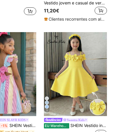
Vestido jovem e casual de verão, sem mangas e com gola, ideal para uso diário, atividades ao ar livre, escola, deslocamentos, férias, ensaios fotográficos, festas e esportes escolares (1 peça).
11,20€
Clientes recorrentes com alta taxa de retorno
12
EIN SLAYR KIDS
Sweetra Kids
SHEIN Vestido de férias fofo com estampa de cerejas para menina.
SHEIN Vestido infantil elegante azul claro estilo princesa, com ombros à mostra, confeccionado em tecido delicado e macio para maior conforto. Decorado com aplicações florais 3D no decote, o design ombro a ombro valoriza os ombros e o pescoço, a cintura marcada proporciona um caimento perfeito e a saia em formato A tem um caimento fluido. O tecido leve é ideal para primavera/verão e perfeito para apresentações de piano, festas de aniversário, feriados e comemorações.
-1%
EU Warehouse