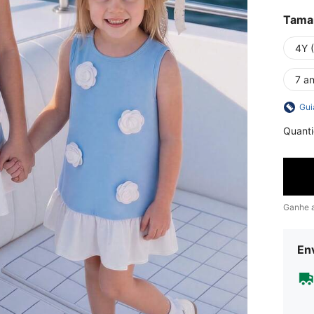
Tama
4Y 
7 a
Gui
Quant
Ganhe 
En