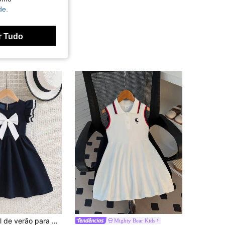
de.
r Tudo
Vestido casual de verão para menina, estilo universitário minimalista, fresco e de férias, branco, com laço, gola redonda, renda global, mangas fluidas, cintura marcada, confortável, versátil, estilo elegante e juvenil, estilo britânico
Mighty Bear Kids