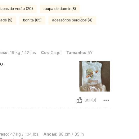
oupas de verão (20)
roupa de dormir (8)
dade (9)
bonita (65)
acessórios perdidos (4)
/ 42 lbs, Cor: Caqui, Tamanho: 5Y
eso:
19 kg / 42 lbs
Cor:
Caqui
Tamanho:
5Y
do
Útil (0)
 104 lbs, Ancas: 88 cm / 35 in, Cintura: 70 cm / 28 in, Busto: 78 cm / 31 in, Cor:
Peso:
47 kg / 104 lbs
Ancas:
88 cm / 35 in