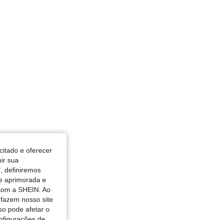
citado e oferecer
nir sua
, definiremos
de aprimorada e
 com a SHEIN. Ao
 fazem nosso site
so pode afetar o
nfigurações de