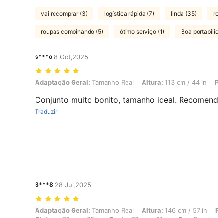
vai recomprar (3)
logística rápida (7)
linda (35)
r
roupas combinando (5)
ótimo serviço (1)
Boa portabili
s***o
8 Oct,2025
Adaptação Geral: Tamanho Real, Altura: 113 cm / 44 in, Peso: 19 kg 
Adaptação Geral:
Tamanho Real
Altura:
113 cm / 44 in
P
Conjunto muito bonito, tamanho ideal. Recomen
Traduzir
3***8
28 Jul,2025
Adaptação Geral: Tamanho Real, Altura: 146 cm / 57 in, Peso: 47 kg /
Adaptação Geral:
Tamanho Real
Altura:
146 cm / 57 in