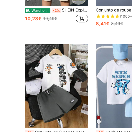
16
SHEIN Explorewe Conjunto de 2 peças para rapaz jovem, casual e estiloso, t-shirt de manga curta com estampado de letras e riscas numérico 67 em preto e bege, e calções, confortável para uso diário de verão
EU Warehouse
-2%
(1000+
10,23€
10,49€
8,41€
8,49€