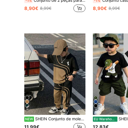
Conjunto de 2 peças para meninos, camiseta de manga curta e shorts com estampa de letras.
Conjunto casual para menino: camiseta de manga curt
-1%
-1%
8,90€
8,90€
8,99€
8,99€
18
4
SHEIN Conjunto de moletom e calças de fato para rapaz, preto e cáqui, com blocos de cor e estampado abstrato de ondas, manga comprida, estilo streetwear, para outono e regresso às aulas
SHEIN Coolqubz Conjunto de 2 peças para 
NEW
EU Warehouse
11,99€
12,83€