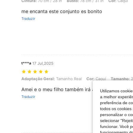
Cintura:
70 cm / 28 in
Busto:
78 cm / 31 in
Cor:
Caqui
me encanta este conjunto es bonito
Traduzir
t***a
17 Jul,2025
Adaptação Geral: Tamanho Real, Cor: Caqui, Tamanho: 2-3Y
Adaptação Geral:
Tamanho Real
Cor:
Caqui
Tamanho:
2
Amei e o meu filho também irá amar
Utilizamos cookie
a melhor experiên
Traduzir
preferência de c
todos os cookies 
personalizar o c
selecionar "Rejei
funcionar. Você 
funcionamento do