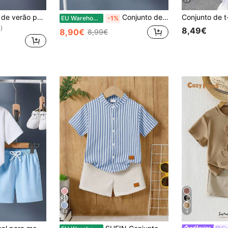
29
Conjunto de roupa de verão para menino com estampa de letras, camiseta de manga curta e shorts
Conjunto de 2 peças para menino com estampa de cabeça de lobo: camiseta de manga curta e shorts. Roupa casual.
EU Warehouse
-1%
)
8,49€
8,90€
8,99€
13
4
Co