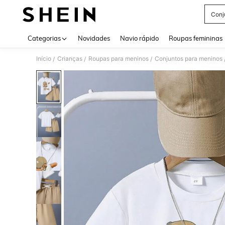
Conj
Use up 
Categorias
Novidades
Navio rápido
Roupas femininas
Início
Crianças
Roupas para meninos
Conjuntos para meninos
/
/
/