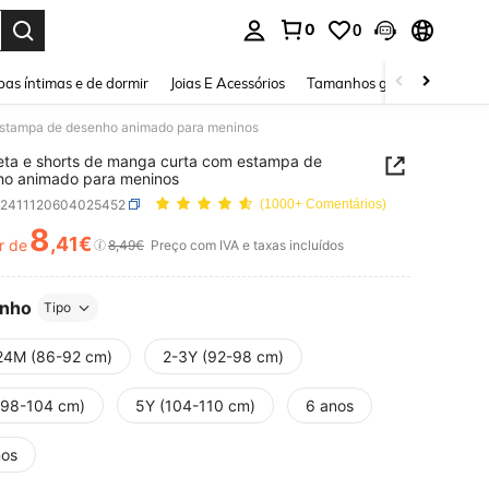
0
0
ar. Press Enter to select.
as íntimas e de dormir
Joias E Acessórios
Tamanhos grandes
Sapa
estampa de desenho animado para meninos
ta e shorts de manga curta com estampa de
ho animado para meninos
k2411120604025452
(1000+ Comentários)
8
,41€
r de
ICE AND AVAILABILITY
8,49€
Preço com IVA e taxas incluídos
nho
Tipo
24M (86-92 cm)
2-3Y (92-98 cm)
(98-104 cm)
5Y (104-110 cm)
6 anos
nos