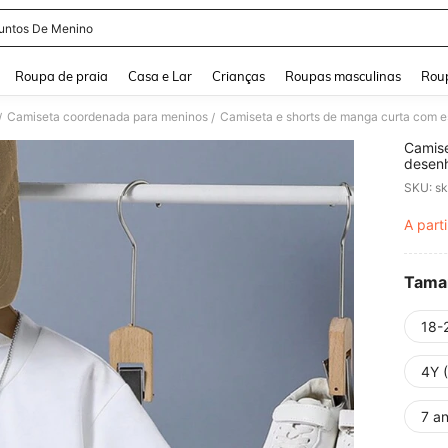
untos De Menino
and down arrow keys to navigate search Buscas recentes and Pesquisar e Encontr
Roupa de praia
Casa e Lar
Crianças
Roupas masculinas
Roup
Camiseta coordenada para meninos
Camiseta e shorts de manga curta com 
/
/
Camise
desen
SKU: s
A parti
PR
Tama
18-
4Y 
7 a