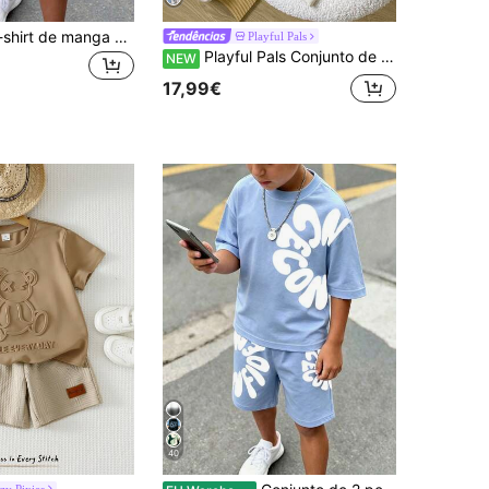
Conjunto de t-shirt de manga curta com gola redonda e calções casuais simples para rapaz, adequado para o verão, estampado clássico e fresco com padrão quadrado dividido, estampado com pequeno logótipo e texto requintado e fresco
Playful Pals
Playful Pals Conjunto de Moletom Grosso de Manga Comprida com Gola Redonda e Calças para Rapaz, Estampa de Dinossauro e Letras, Casual, Outono/Inverno
NEW
17,99€
40
zy Pixies