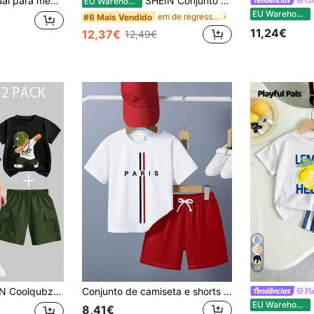
a e shorts com estampa de desenho animado.
SHEIN Conjunto de 2 peças para meninos, casual, confortável e versátil, com camisa listrada de gola mandarim e shorts.
EU Warehouse
Co
EU Warehouse
em de regresso às aulas Conjuntos para menino
#6 Mais Vendido
11,24€
12,37€
12,49€
38
meninos, verão 2025, camiseta casual com estampa de urso e calça cargo verde militar sólida
Conjunto de camiseta e shorts casuais de manga curta com estampa de letras para menino
Pl
S
EU Warehouse
8,41€