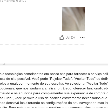
Tamanho:
6 anos
Útil (0)
-3Y
s e tecnologias semelhantes em nosso site para fornecer o serviço soli
cia de site possível. Você pode "Rejeitar Tudo", "Aceitar Tudo" ou defi
ookie a qualquer momento de sua escolha. Ao selecionar "Aceitar Tudo"
opcionais, que nos ajudam a analisar o tráfego, oferecer funcionalida
onteúdo e os anúncios para complementar sua experiência de compra
tar Tudo", você permite o uso de cookies estritamente necessários que
Útil (0)
pode desativá-los alterando as configurações do seu navegador, mas is
 site. Para saber mais sobre os cookies que usamos e ajustar suas co