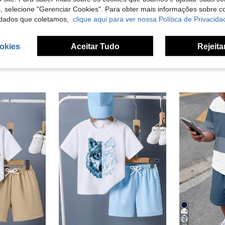
s, selecione "Gerenciar Cookies". Para obter mais informações sobre 
liações
dados que coletamos,
clique aqui para ver nossa Política de Privacida
okies
Aceitar Tudo
Rejeita