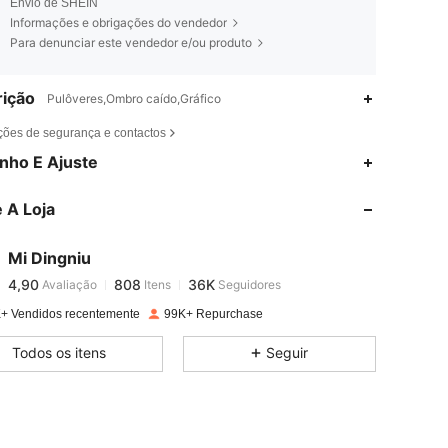
Envio de SHEIN
Informações e obrigações do vendedor
Para denunciar este vendedor e/ou produto
ição
Pulôveres,Ombro caído,Gráfico
ções de segurança e contactos
4,90
808
36K
nho E Ajuste
 A Loja
4,90
808
36K
Mi Dingniu
4,90
808
36K
Avaliação
Itens
Seguidores
a***9
pago
1 dia atrás
+ Vendidos recentemente
99K+ Repurchase
4,90
808
36K
Todos os itens
Seguir
4,90
808
36K