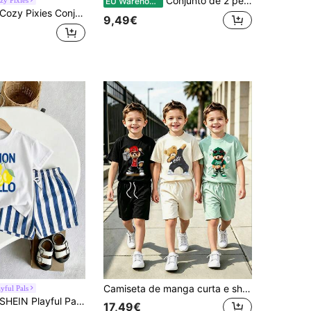
Conjunto de 2 peças para meninos pequenos com estampa de letras em estilo desenho animado, camiseta de manga curta e gola redonda e shorts com elástico na cintura. Tecido macio e elástico, modelagem solta, ideal para uso casual, atividades ao ar livre, viagens, férias e dia a dia.
EU Warehouse
zy Pixies Conjunto de 2 peças para rapaz jovem, casual de verão, com top de manga curta de gola redonda com gráfico de urso em relevo e calções de cintura elástica, adequado para desporto, praia e férias
9,49€
Camiseta de manga curta e shorts com cordão para menino com estampa de desenho animado.
ayful Pals
HEIN Playful Pals Conjunto casual para menino, composto por camiseta de manga curta e shorts com estampa de letras e limões.
17,49€