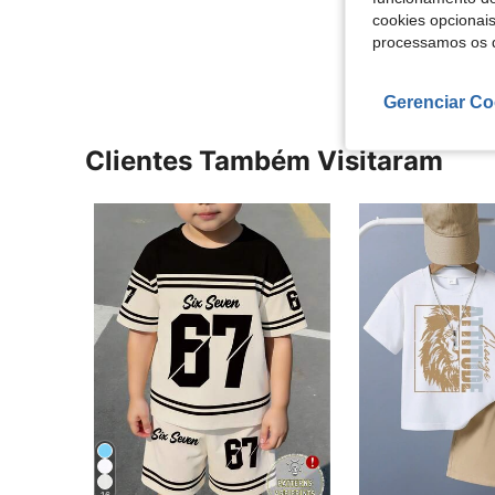
cookies opcionai
Ver Mais Ava
processamos os 
Gerenciar Co
Clientes Também Visitaram