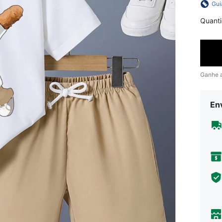
Gui
Quant
Ganhe 
En