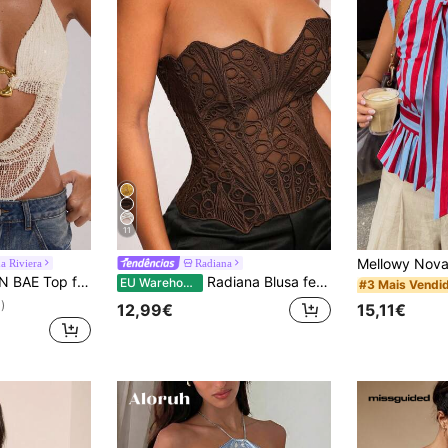
11
a Riviera
Radiana
, para praia, férias, shows, com amarração no pescoço e detalhes em metal, em crochê. Ideal para o verão e para baladas.
Radiana Blusa feminina casual sexy e versátil com amarração nas costas
EU Warehouse
#3 Mais Vendi
)
15,11€
12,99€