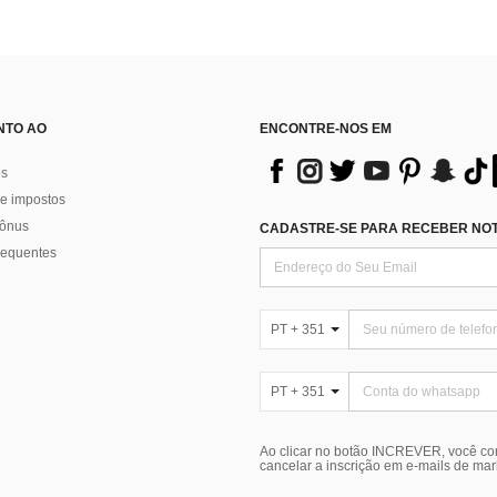
NTO AO
ENCONTRE-NOS EM
os
e impostos
bônus
CADASTRE-SE PARA RECEBER NOTÍ
requentes
PT + 351
PT + 351
Ao clicar no botão INCREVER, você c
cancelar a inscrição em e-mails de ma