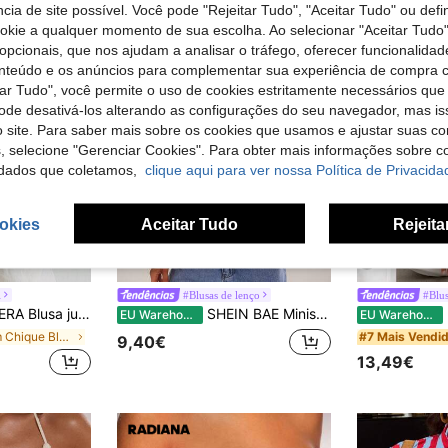
cia de site possível. Você pode "Rejeitar Tudo", "Aceitar Tudo" ou defi
ookie a qualquer momento de sua escolha. Ao selecionar "Aceitar Tudo"
opcionais, que nos ajudam a analisar o tráfego, oferecer funcionalida
onteúdo e os anúncios para complementar sua experiência de compra
tar Tudo", você permite o uso de cookies estritamente necessários que
pode desativá-los alterando as configurações do seu navegador, mas is
 site. Para saber mais sobre os cookies que usamos e ajustar suas co
s, selecione "Gerenciar Cookies". Para obter mais informações sobre 
dados que coletamos,
clique aqui para ver nossa Política de Privacida
okies
Aceitar Tudo
Rejeita
7
A
#Blusas de lenço
#Blus
ertas. Ideal para férias, eventos românticos, passeios noturnos, primavera e verão. Estilo elegante e sofisticado, com drapeado e inspiração Y2K.
SHEIN BAE Minissaia verde vibrante com bordados em tule e miçangas, elástica e com babados (com forro), ideal para férias na praia, passeios casuais, encontros com amigos, festivais de música, festas na praia, confraternizações de fim de semana, coquetéis e brunches.
MA
EU Warehouse
EU Warehouse
em Chique Blusas, tops e t-shirts para mulher
#7 Mais Vendi
9,40€
13,49€