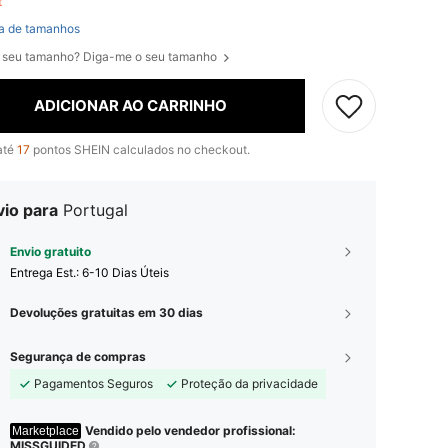
ft
a de tamanhos
 seu tamanho? Diga-me o seu tamanho
ADICIONAR AO CARRINHO
até
17
pontos SHEIN calculados no checkout.
vio para
Portugal
Envio gratuito
Entrega Est.:
6-10 Dias Úteis
Devoluções gratuitas em 30 dias
Segurança de compras
Pagamentos Seguros
Proteção da privacidade
Vendido pelo vendedor profissional:
Marketplace
MISSGUIDED