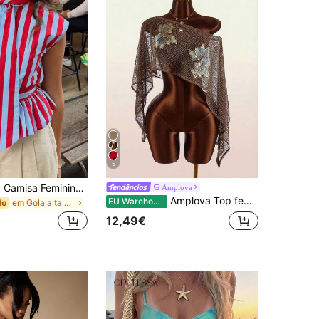
5
Mellowy Nova Camisa Feminina de Primavera/Outono Estilo Europeu e Americano Moda com Laço e Riscas Verão
Amplova
Amplova Top feminino transparente com ombros à mostra, fio metálico e padrão floral
EU Warehouse
em Gola alta Tops, blusas e camisetas femininas
do
12,49€