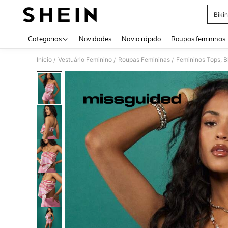
Bikin
Use up 
Categorias
Novidades
Navio rápido
Roupas femininas
Início
Vestuário Feminino
Roupas Femininas
Femininos Tops, B
/
/
/