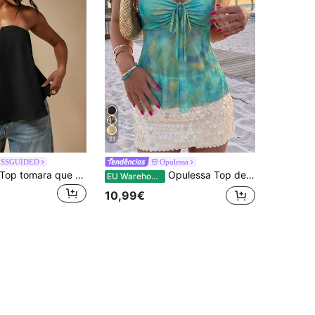
21
ISSGUIDED
Opulessa
MISSGUIDED Top tomara que caia estilo bustiê com decote em U, ideal para noites de verão e looks casuais.
Opulessa Top de Alças em Malha de Rede Estampada para Mulher, Primavera/Verão, Estilo Férias
EU Warehouse
10,99€