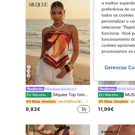
a melhor experiên
preferência de c
todos os cookies 
personalizar o c
selecionar "Rejei
funcionar. Você 
funcionamento do
cookies opcionai
processamos os 
Gerenciar Co
8
11
#Estampas Aquáticas
MUSER
Silquee Top tomara que caia feminino estampado, primavera/verão
MUSERA Blusa justa com gola alta drapeada, franjas e costas ab
EU Warehouse
EU Warehouse
em Gráfico Mulheres Tank Tops & Camis
#4 Mais Vendido
#5 Mais Vendido
9,83€
11,99€