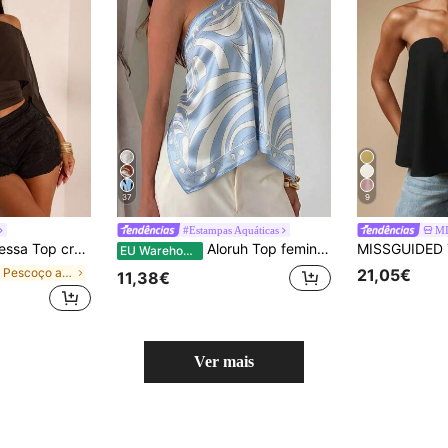
37
9
#Estampas Aquáticas
M
ante, liso, com detalhes em tule e ombros assimétricos, ideal para o verão.
Aloruh Top feminino elegante de chiffon com estampa tie-dye e decote halter para férias na praia
EU Warehouse
em Pescoço assimétrico Tops, blusas e camisetas fe
21,05€
11,38€
Ver mais