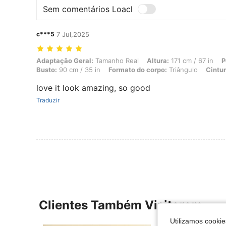
Sem comentários Loacl
c***5
7 Jul,2025
Adaptação Geral: Tamanho Real, Altura: 171 cm / 67 in, Peso: 48 kg /
Adaptação Geral:
Tamanho Real
Altura:
171 cm / 67 in
P
Busto:
90 cm / 35 in
Formato do corpo:
Triângulo
Cintur
love it look amazing, so good
Traduzir
Clientes Também Visitaram
Utilizamos cookie