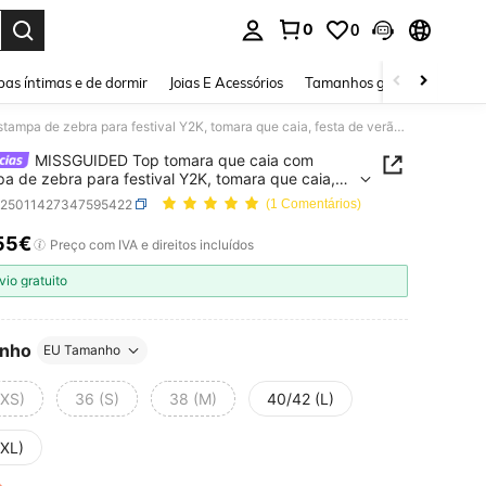
0
0
ar. Press Enter to select.
as íntimas e de dormir
Joias E Acessórios
Tamanhos grandes
Sapa
MISSGUIDED Top tomara que caia com estampa de zebra para festival Y2K, tomara que caia, festa de verão, clube de praia, sem alças, bainha de lenço, top curto para festival e concerto
MISSGUIDED Top tomara que caia com
a de zebra para festival Y2K, tomara que caia,
de verão, clube de praia, sem alças, bainha de
z25011427347595422
(1 Comentários)
 top curto para festival e concerto
55€
ICE AND AVAILABILITY
Preço com IVA e direitos incluídos
vio gratuito
nho
EU Tamanho
(XS)
36 (S)
38 (M)
40/42 (L)
(XL)