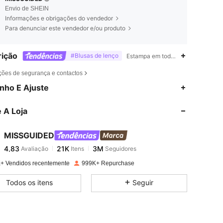
Envio de SHEIN
Informações e obrigações do vendedor
Para denunciar este vendedor e/ou produto
ição
#Blusas de lenço
Estampa em toda a parte,Zebrado,
ções de segurança e contactos
4,83
21K
3M
nho E Ajuste
 A Loja
4,83
21K
3M
MISSGUIDED
4,83
21K
3M
Avaliação
Itens
Seguidores
e***0
pago
1 dia atrás
+ Vendidos recentemente
999K+ Repurchase
4,83
21K
3M
Todos os itens
Seguir
4,83
21K
3M