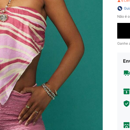
6 Le
Gui
Não é o
Ganhe 
En