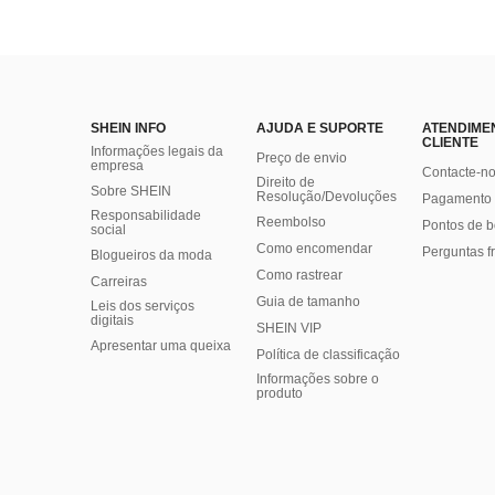
SHEIN INFO
AJUDA E SUPORTE
ATENDIME
CLIENTE
Informações legais da
Preço de envio
empresa
Contacte-n
Direito de
Sobre SHEIN
Resolução/Devoluções
Pagamento 
Responsabilidade
Reembolso
Pontos de 
social
Como encomendar
Perguntas f
Blogueiros da moda
Como rastrear
Carreiras
Guia de tamanho
Leis dos serviços
digitais
SHEIN VIP
Apresentar uma queixa
Política de classificação
​Informações sobre o
produto