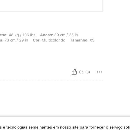
 106 lbs, Ancas: 89 cm / 35 in, Busto: 90 cm / 35 in, Formato do corpo: Triângulo,
eso:
48 kg / 106 lbs
Ancas:
89 cm / 35 in
a:
73 cm / 29 in
Cor:
Multicolorido
Tamanho:
XS
Útil (0)
s e tecnologias semelhantes em nosso site para fornecer o serviço soli