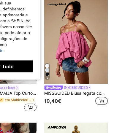
nir sua
, definiremos
de aprimorada e
 com a SHEIN. Ao
 fazem nosso site
so pode afetar o
nfigurações de
como
de.
r Tudo
5
as de lenço
MISSGUIDED
IJA Top Curto de Praia às Riscas com Decote Halter, Cruzado e Bainha com Folhos, Estilo Resort de Verão, Top Moderno Feminino com Lenço, para Concerto Country
MISSGUIDED Blusa regata com barra balonê, camadas de babados e alças finas, perfeita para um look casual de verão.
em Multicolorido Blusas macias para uso diário
do
19,40€