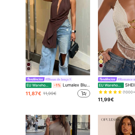
11
#Blusas de lenço
#Romance n
Lumalex Blusa feminina com barra assimétrica, recorte e amarração no pescoço.
SHEIN BAE Top feminino de verão sexy, estilo boêmio
EU Warehouse
-1%
EU Warehouse
(1000+
11,87€
11,99€
11,99€