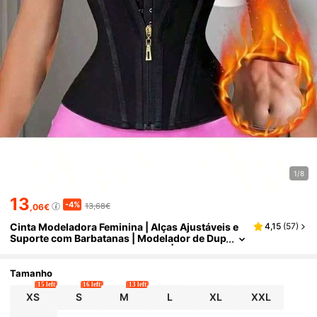
1/8
13
-4%
13,68€
,06€
Cinta Modeladora Feminina | Alças Ajustáveis e
4,15
(
57
)
Suporte com Barbatanas | Modelador de Dup
la Compressão, Fecho com Zíper | Preto Eleg
ante, Tecido de Látex Macio | Colete Modelador
Abdominal, Melhora a Silhueta e a Cintura | Fech
Tamanho
o de Zíper | Roupa Modeladora Abdominal
15 left
16 left
13 left
XS
S
M
L
XL
XXL