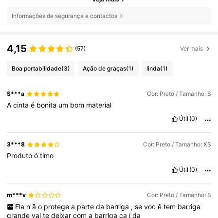
Informações de segurança e contactos
4,15
(57)
Ver mais
Boa portabilidade
(3)
Ação de graças
(1)
linda
(1)
S***a
Cor: Preto / Tamanho: S
A
cinta
é
bonita
um
bom
material
Útil
(0)
3***8
Cor: Preto / Tamanho: XS
Produto
ó
timo
Útil
(0)
m***v
Cor: Preto / Tamanho: S
Ela
n
ã
o
protege
a
parte
da
barriga
,
se
voc
ê
tem
barriga
grande
vai
te
deixar
com
a
barriga
ca
í
da