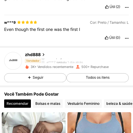
Útil
(2)
w***9
Cor: Preto / Tamanho: L
Even
though
the
first
one
was
the
first
I
196 Seguidores
4,65
Útil
(0)
196 Seguidores
4,65
zhd888
e***7
seguiu
1 dia atrás
Vendedor
196 Seguidores
4,65
3K+ Vendidos recentemente
500+ Repurchase
Seguir
Todos os itens
196 Seguidores
4,65
Você Também Pode Gostar
196 Seguidores
4,65
Recomendar
Bolsas e malas
Vestuário Feminino
beleza & saúde
196 Seguidores
4,65
196 Seguidores
4,65