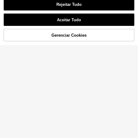
Rejeitar Tudo
Aceitar Tudo
Gerenciar Cookies
ADICIONAR AO CARRINHO