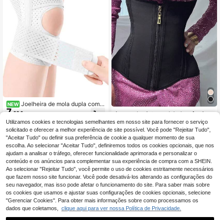
Joelheira de mola dupla com ti
NEW
7
ra de fixação (1 unidade), fácil de c
1 peça de cinta modeladora feminin
,28€
olocar, oferece suporte estável para
a para treino de fitness, dança, ioga
28 Left
Utilizamos cookies e tecnologias semelhantes em nosso site para fornecer o serviço
corrida, ciclismo e exercícios.
e esportes, com suporte para busto
13
solicitado e oferecer a melhor experiência de site possível. Você pode "Rejeitar Tudo",
,60€
e cintura, cinto modelador de cintur
"Aceitar Tudo" ou definir sua preferência de cookie a qualquer momento de sua
a, cinta modeladora moderna com 1
escolha. Ao selecionar "Aceitar Tudo", definiremos todos os cookies opcionais, que nos
5 barbatanas, modelador de cintura
ajudam a analisar o tráfego, oferecer funcionalidade aprimorada e personalizar o
em tela, com ganchos, zíper e alça
elástica nas costas.
conteúdo e os anúncios para complementar sua experiência de compra com a SHEIN.
Ao selecionar "Rejeitar Tudo", você permite o uso de cookies estritamente necessários
que fazem nosso site funcionar. Você pode desativá-los alterando as configurações do
seu navegador, mas isso pode afetar o funcionamento do site. Para saber mais sobre
os cookies que usamos e ajustar suas configurações de cookies opcionais, selecione
"Gerenciar Cookies". Para obter mais informações sobre como processamos os
dados que coletamos,
clique aqui para ver nossa Política de Privacidade.