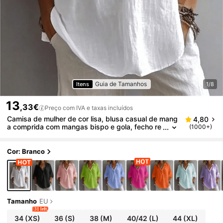
Guia de Tamanhos
Itens
1/8
13
,33€
Preço com IVA e taxas incluídos
Camisa de mulher de cor lisa, blusa casual de mang
4,80
a comprida com mangas bispo e gola, fecho re
(1000+)
gular com botões, branca, primavera, Office Sir
en
Cor: Branco
Tamanho
EU
31 left
34
(XS)
36
(S)
38
(M)
40/42
(L)
44
(XL)