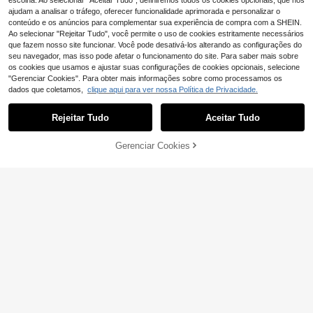
escolha. Ao selecionar "Aceitar Tudo", definiremos todos os cookies opcionais, que nos
ajudam a analisar o tráfego, oferecer funcionalidade aprimorada e personalizar o
conteúdo e os anúncios para complementar sua experiência de compra com a SHEIN.
Ao selecionar "Rejeitar Tudo", você permite o uso de cookies estritamente necessários
que fazem nosso site funcionar. Você pode desativá-los alterando as configurações do
seu navegador, mas isso pode afetar o funcionamento do site. Para saber mais sobre
os cookies que usamos e ajustar suas configurações de cookies opcionais, selecione
"Gerenciar Cookies". Para obter mais informações sobre como processamos os
dados que coletamos,
clique aqui para ver nossa Política de Privacidade.
Rejeitar Tudo
Aceitar Tudo
Gerenciar Cookies
ADICIONAR AO CARRINHO