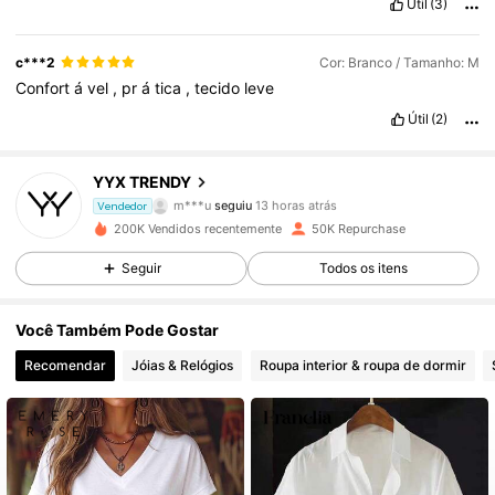
Útil
(3)
c***2
Cor: Branco / Tamanho: M
Confort
á
vel
,
pr
á
tica
,
tecido
leve
Útil
(2)
7.6K Seguidores
4,77
YYX TRENDY
d***m
está a navegar
Vendedor
7.6K Seguidores
4,77
200K Vendidos recentemente
50K Repurchase
Seguir
Todos os itens
7.6K Seguidores
4,77
Você Também Pode Gostar
Recomendar
Jóias & Relógios
Roupa interior & roupa de dormir
7.6K Seguidores
4,77
7.6K Seguidores
4,77