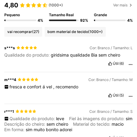
4,80
(1000+)
Ver mais
Pequeno
Tamanho Real
Grande
4%
92%
4%
vai recomprar
(27)
bom material de tecido
(1000+)
s***s
Cor: Branco / Tamanho: L
Qualidade do produto:
giridsima
qualidade
Bia
sem
cheiro
Útil
(6)
m***4
Cor: Branco / Tamanho: M
fresca
e
confort
á
vel
,
recomendo
Útil
(5)
r***1
Cor: Branco / Tamanho: S
Qualidade do produto:
leve
Fiel às imagens do produto:
sim
Descrição do cheiro:
sem
cheiro
Material do tecido:
macio
Em forma:
sim
muito
bonito
adorei