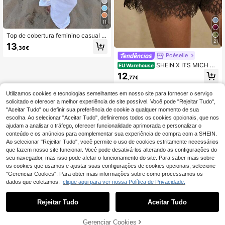
11
Top de cobertura feminino casual s
21
exy brilhante leve de cor lisa com re
13
,36€
corte vazado em malha, estilo capa
Poéselle
com mangas morcego e bainha assi
métrica, para férias de verão na prai
SHEIN X ITS MICH Po
EU Warehouse
a, festival de música, férias no cam
éselle Shorts femininos confortávei
12
po, casual, encontro na rua e resort
,77€
s de cor sólida com detalhes em ren
da.
Utilizamos cookies e tecnologias semelhantes em nosso site para fornecer o serviço
solicitado e oferecer a melhor experiência de site possível. Você pode "Rejeitar Tudo",
"Aceitar Tudo" ou definir sua preferência de cookie a qualquer momento de sua
escolha. Ao selecionar "Aceitar Tudo", definiremos todos os cookies opcionais, que nos
ajudam a analisar o tráfego, oferecer funcionalidade aprimorada e personalizar o
conteúdo e os anúncios para complementar sua experiência de compra com a SHEIN.
Ao selecionar "Rejeitar Tudo", você permite o uso de cookies estritamente necessários
que fazem nosso site funcionar. Você pode desativá-los alterando as configurações do
seu navegador, mas isso pode afetar o funcionamento do site. Para saber mais sobre
os cookies que usamos e ajustar suas configurações de cookies opcionais, selecione
"Gerenciar Cookies". Para obter mais informações sobre como processamos os
dados que coletamos,
clique aqui para ver nossa Política de Privacidade.
Rejeitar Tudo
Aceitar Tudo
ADICIONAR AO
Gerenciar Cookies
COMPRE AGORA