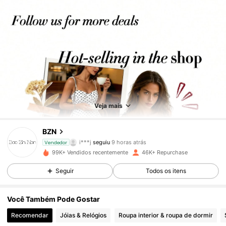
Veja mais
14K Seguidores
4,84
BZN
i***j
seguiu
9 horas atrás
M***a
está a navegar
Vendedor
14K Seguidores
4,84
99K+ Vendidos recentemente
46K+ Repurchase
Seguir
Todos os itens
14K Seguidores
4,84
Você Também Pode Gostar
Recomendar
Jóias & Relógios
Roupa interior & roupa de dormir
14K Seguidores
4,84