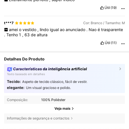
Útil
(19)
t***7
Cor: Branco / Tamanho: M
amei
o
vestido
,
lindo
igual
ao
anunciado
.
Nao
é
trasparente
.
Tenho
1
,
63
de
altura
Útil
(11)
Detalhes Do Produto
Características da inteligência artificial
Texto baseado em detalhes
Tecido:
Aspeto de tecido clássico, fácil de vestir.
elegante:
Um visual gracioso e polido.
Composição:
100% Poliéster
Veja mais
Informações de segurança e contactos