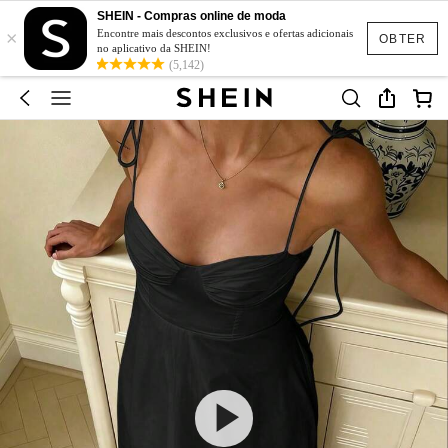
SHEIN - Compras online de moda
×
Encontre mais descontos exclusivos e ofertas adicionais
OBTER
no aplicativo da SHEIN!
(5,142)