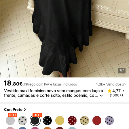
1/7
18
,80€
Preço com IVA e taxas incluídos
1,3k+ Vendidos
Vestido maxi feminino novo sem mangas com laço à
4,77
frente, camadas e corte solto, estilo boémio, co
(1000+)
stas nuas, casual elegante, saia evasê, preto, v
erão
Cor: Preto