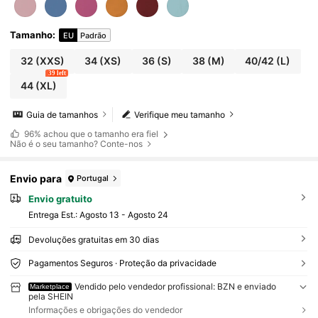
Tamanho
:
EU
Padrão
32
(XXS)
34
(XS)
36
(S)
38
(M)
40/42
(L)
39 left
44
(XL)
Guia de tamanhos
Verifique meu tamanho
96%
achou que o tamanho era fiel
Não é o seu tamanho? Conte-nos
Envio para
Portugal
Envio gratuito
Entrega Est.:
Agosto 13 - Agosto 24
Devoluções gratuitas em 30 dias
Pagamentos Seguros · Proteção da privacidade
Vendido pelo vendedor profissional: BZN e enviado
Marketplace
pela SHEIN
Informações e obrigações do vendedor