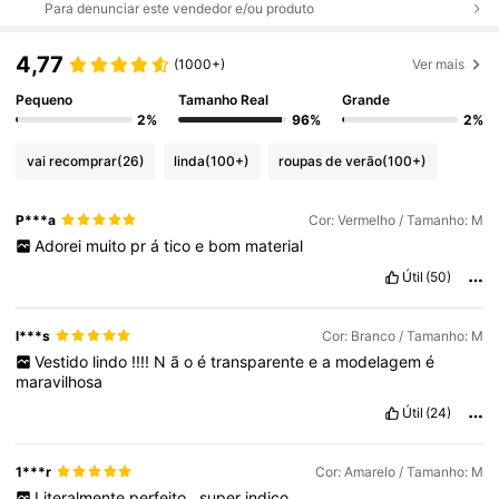
Para denunciar este vendedor e/ou produto
4,77
(1000+)
Ver mais
Pequeno
Tamanho Real
Grande
2%
96%
2%
vai recomprar
(26)
linda
(100+)
roupas de verão
(100+)
P***a
Cor: Vermelho / Tamanho: M
Adorei
muito
pr
á
tico
e
bom
material
Útil
(50)
l***s
Cor: Branco / Tamanho: M
Vestido
lindo
!!!!
N
ã
o
é
transparente
e
a
modelagem
é
maravilhosa
Útil
(24)
1***r
Cor: Amarelo / Tamanho: M
Literalmente
perfeito
,
super
indico