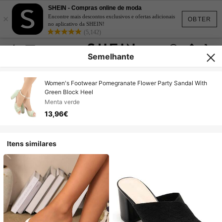
SHEIN - Compras online de moda
×
Encontre mais descontos exclusivos e ofertas adicionais
OBTER
no aplicativo da SHEIN!
(5,142)
Semelhante
Women's Footwear Pomegranate Flower Party Sandal With
Green Block Heel
Menta verde
13,96€
Itens similares