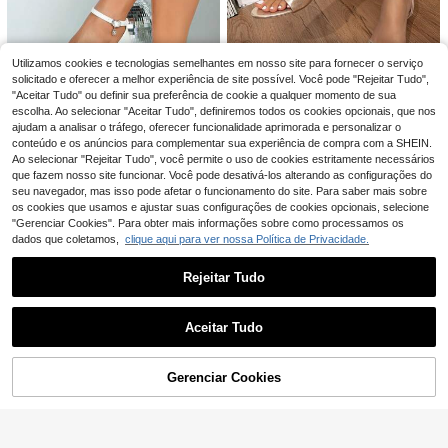
8
#Sandálias para o dia a dia
Sandálias femininas de verão estilo
#Ritmo legal
francês, novas, com tira entre os de
16
Utilizamos cookies e tecnologias semelhantes em nosso site para fornecer o serviço
Sandálias femininas c
EU Warehouse
,69€
dos, salto fino alto, tira traseira, salt
asuais de cor sólida com sola gross
solicitado e oferecer a melhor experiência de site possível. Você pode "Rejeitar Tudo",
24
o kitten, chinelos tipo flip-flop
,12€
-2%
24,73€
a trançada em corda, estilo boêmio
"Aceitar Tudo" ou definir sua preferência de cookie a qualquer momento de sua
8
retrô com plataforma, ideais para vi
escolha. Ao selecionar "Aceitar Tudo", definiremos todos os cookies opcionais, que nos
agens e Páscoa. Perfeitas para o di
GlamourGaze Shoes
ajudam a analisar o tráfego, oferecer funcionalidade aprimorada e personalizar o
a a dia ou para a Páscoa.
Sandálias femininas d
conteúdo e os anúncios para complementar sua experiência de compra com a SHEIN.
EU Warehouse
e salto baixo com formato de pirâmi
Ao selecionar "Rejeitar Tudo", você permite o uso de cookies estritamente necessários
19
,23€
de, modelo novo e moderno para o
que fazem nosso site funcionar. Você pode desativá-los alterando as configurações do
verão de 2026, com tira fina e salto
Sandálias brancas de noiva com sa
seu navegador, mas isso pode afetar o funcionamento do site. Para saber mais sobre
alto no tornozelo.
lto super alto de 10 cm, bico aberto,
os cookies que usamos e ajustar suas configurações de cookies opcionais, selecione
26
,71€
tira francesa nude, modelo elegant
"Gerenciar Cookies". Para obter mais informações sobre como processamos os
e e versátil para primavera/verão.
dados que coletamos,
clique aqui para ver nossa Política de Privacidade.
Rejeitar Tudo
Mostrar artigos semelhantes em stock
Veja tudo
Aceitar Tudo
Desculpe, este produto está esgotado.
Gerenciar Cookies
ESGOTADO
18
Louis Elegant Shoes
Sapatos femininos elegantes Louis,
Chinelos femininos estilo francês, n
novas sandálias rasas de verão par
ovos para o verão, estilo fada doce,
4
16
11
,24€
,28€
a mulher, design fofo com fivela, chi
versáteis para praia e férias, sandáli